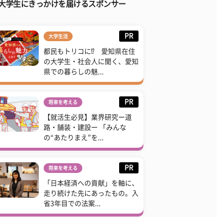
大学生にきっかけを届けるスポンサー
PR
大学生活
都民もトリコに⁉ 愛知県在住
の大学生・社会人に聞く、愛知
県での暮らしの魅...
PR
将来を考える
【就活生必見】業界研究ー道
路・舗装・建設ー 「みんな
の“あたりまえ”を...
PR
将来を考える
「日本経済への貢献」を軸に、
走り続けた先にあったもの。入
省3年目での法案...