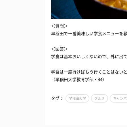
＜質問＞
早稲田で一番美味しい学食メニューを教
＜回答＞
学食は基本おいしくないので、外に出
学食は一度行けばもう行くことはない
（早稲田大学教育学部・44）
タグ：
早稲田大学
グルメ
キャンパ