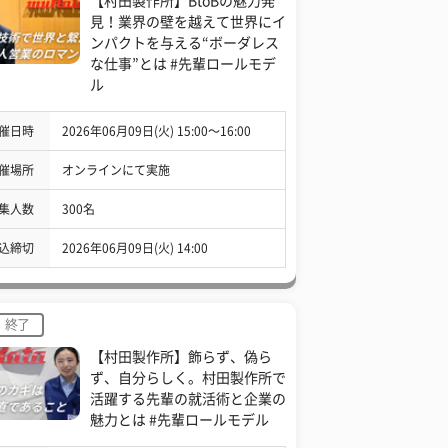
【村田製作所】BtoBの魅力発
見！業界の壁を越えて世界にイ
ンパクトを与える“ボーダレス
な仕事”とは #先輩ロールモデ
ル
催日時
2026年06月09日(火) 15:00〜16:00
催場所
オンラインにて実施
集人数
300名
込締切
2026年06月09日(火) 14:00
終了
【村田製作所】飾らず、偽ら
ず、自分らしく。村田製作所で
活躍する先輩の就活術と企業の
魅力とは #先輩ロールモデル