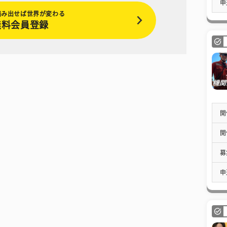
申
踏み出せば世界が変わる
無料会員登録
開
開
募
申