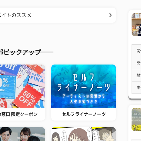
バイトのススメ
開
部ピックアップ
開
募
申
の窓口 限定クーポン
セルフライナーノーツ