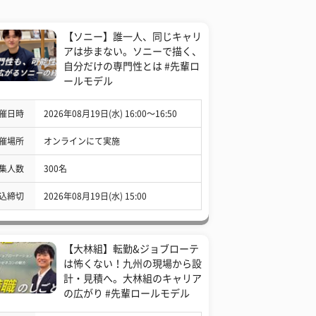
【ソニー】誰一人、同じキャリ
アは歩まない。ソニーで描く、
自分だけの専門性とは #先輩ロ
ールモデル
催日時
2026年08月19日(水) 16:00〜16:50
催場所
オンラインにて実施
集人数
300名
込締切
2026年08月19日(水) 15:00
【大林組】転勤&ジョブローテ
は怖くない！九州の現場から設
計・見積へ。大林組のキャリア
の広がり #先輩ロールモデル