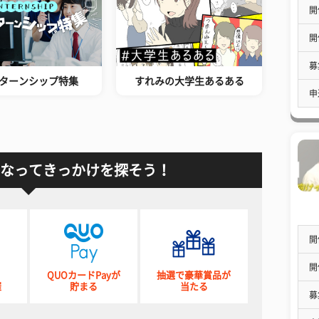
開
開
募
ターンシップ特集
すれみの大学生あるある
申
なってきっかけを探そう！
開
開
QUOカードPayが
抽選で豪華賞品が
催
貯まる
当たる
募