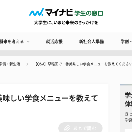
将来を考える
就活応援
新社会人準備
学割
準備・新生活
【Q&A】早稲田で一番美味しい学食メニューを教えてください!
学
美味しい学食メニューを教えて
体
き
学
あとで読む