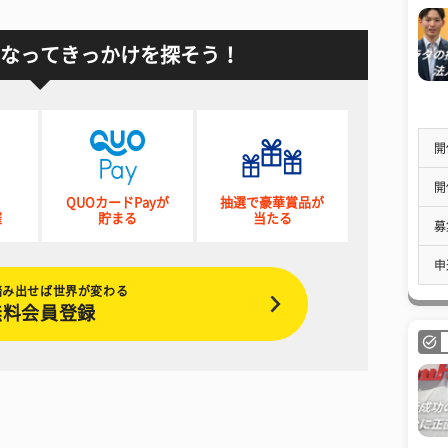
なってきっかけを探そう！
開
開
QUOカードPayが
抽選で豪華賞品が
催
貯まる
当たる
募
申
踏み出せば世界が変わる
無料会員登録