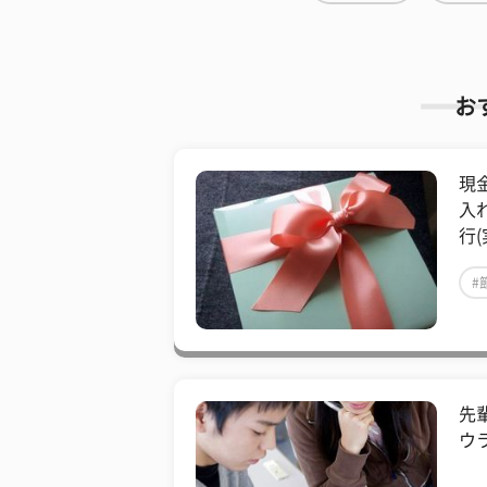
お
現
入
行
#
先
ウ