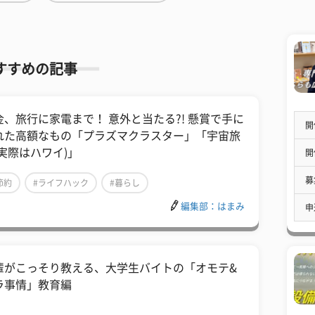
すすめの記事
金、旅行に家電まで！ 意外と当たる?! 懸賞で手に
開
れた高額なもの「プラズマクラスター」「宇宙旅
(実際はハワイ)」
開
募
節約
#ライフハック
#暮らし
編集部：はまみ
申
輩がこっそり教える、大学生バイトの「オモテ&
ラ事情」教育編