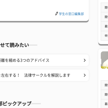
開
学生の窓口編集部
開
募
申
せて読みたい
距離を縮める3つのアドバイス
を左右する！ 法律サークルを解説します
開
開
部ピックアップ
募