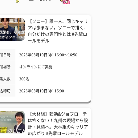
【ソニー】誰一人、同じキャリ
アは歩まない。ソニーで描く、
自分だけの専門性とは #先輩ロ
ールモデル
催日時
2026年08月19日(水) 16:00〜16:50
催場所
オンラインにて実施
集人数
300名
込締切
2026年08月19日(水) 15:00
【大林組】転勤&ジョブローテ
は怖くない！九州の現場から設
計・見積へ。大林組のキャリア
の広がり #先輩ロールモデル