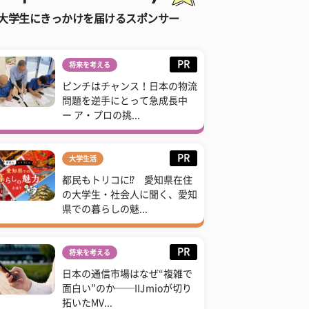
大学生にきっかけを届けるスポンサー
PR
将来を考える
ピンチはチャンス！日本の物流
問題を逆手にとって急成長中
ー ア・プロの挑...
PR
大学生活
都民もトリコに⁉ 愛知県在住
の大学生・社会人に聞く、愛知
県での暮らしの魅...
PR
将来を考える
日本の通信市場はなぜ“複雑で
面白い”のか──IIJmioが切り
拓いたMV...