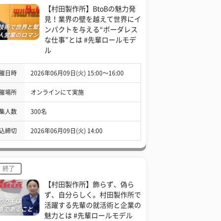
【村田製作所】BtoBの魅力発
見！業界の壁を越えて世界にイ
ンパクトを与える“ボーダレス
な仕事”とは #先輩ロールモデ
ル
催日時
2026年06月09日(火) 15:00〜16:00
催場所
オンラインにて実施
集人数
300名
込締切
2026年06月09日(火) 14:00
終了
【村田製作所】飾らず、偽ら
ず、自分らしく。村田製作所で
活躍する先輩の就活術と企業の
魅力とは #先輩ロールモデル