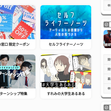
申
の窓口 限定クーポン
セルフライナーノーツ
開
開
募
申
ターンシップ特集
すれみの大学生あるある