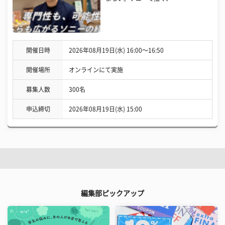
開催日時
2026年08月19日(水) 16:00〜16:50
開催場所
オンラインにて実施
募集人数
300名
申込締切
2026年08月19日(水) 15:00
編集部ピックアップ