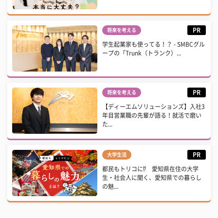
PR
将来を考える
学生起業家も使ってる！？ - SMBCグル
ープの「Trunk（トランク）...
PR
将来を考える
【ディーエムソリューションズ】入社3
年目営業職の先輩が語る！就活で磨い
た...
PR
大学生活
都民もトリコに⁉ 愛知県在住の大学
生・社会人に聞く、愛知県での暮らし
の魅...