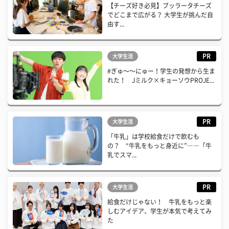
【チーズ好き必見】ブッラータチーズ
でどこまで広がる？ 大学生が挑んだ自
由す...
PR
大学生活
#ぎゅ〜〜にゅー！学生の発想から生ま
れた！ Jミルク×キョーソウPROJE...
PR
大学生活
「牛乳」は学校給食だけで飲むも
の？ “牛乳をもっと身近に”――「牛
乳でスマ...
PR
大学生活
給食だけじゃない！ 牛乳をもっと楽
しむアイデア、学生が本気で考えてみ
た