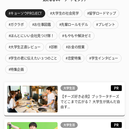
#キョーソウPROJECT
#大学生の社会見学
#留学ロードマップ
#ガクラボ
#お仕事図鑑
#先輩ロールモデル
#プレゼント
#ほんとにいい会社見つけ隊！
#もやもや解決ゼミ
#大学生正直レビュー
#診断
#お金の授業
#学生の君に伝えたい３つのこと
#恋愛特集
#学生インタビュー
#特集企画
PR
大学生活
【チーズ好き必見】ブッラータチーズ
でどこまで広がる？ 大学生が挑んだ自
由す...
PR
大学生活