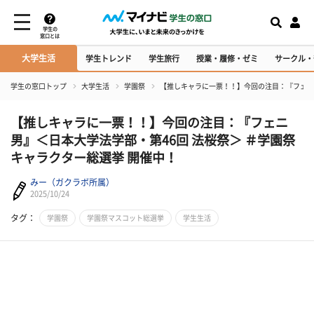
学生の
窓口とは
大学生活
学生トレンド
学生旅行
授業・履修・ゼミ
サークル・
学生の窓口トップ
大学生活
学園祭
【推しキャラに一票！！】今回の注目：『フェニ男
【推しキャラに一票！！】今回の注目：『フェニ
男』＜日本大学法学部・第46回 法桜祭＞ ＃学園祭
キャラクター総選挙 開催中！
みー（ガクラボ所属）
2025/10/24
タグ：
学園祭
学園祭マスコット総選挙
学生生活