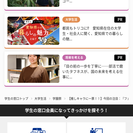
ゴー...
PR
大学生活
都民もトリコに⁉ 愛知県在住の大学
生・社会人に聞く、愛知県での暮らし
の魅...
PR
将来を考える
「目の前の一歩を丁寧に──部活で磨
いたタフネスが、国の未来を考える仕
事に...
学生の窓口トップ
大学生活
学園祭
【推しキャラに一票！！】今回の注目：『フェニ男
学生の窓口会員になってきっかけを探そう！