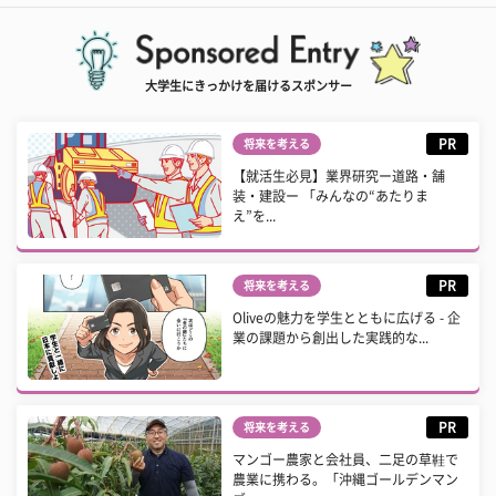
大学生にきっかけを届けるスポンサー
PR
将来を考える
【就活生必見】業界研究ー道路・舗
装・建設ー 「みんなの“あたりま
え”を...
PR
将来を考える
Oliveの魅力を学生とともに広げる - 企
業の課題から創出した実践的な...
PR
将来を考える
マンゴー農家と会社員、二足の草鞋で
農業に携わる。「沖縄ゴールデンマン