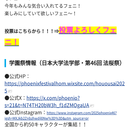
今年もみんな気合い入れてるフェニ！
楽しみにしていて欲しいフェニ〜！
投票よろしくフェ
投票はこちらから！！！⇒
ニ！
学園祭情報（日本大学法学部・第46回 法桜祭）
●公式HP：
https://phoenixfestivalhom.wixsite.com/houousai202
5
●公式X：
https://x.com/phoenio?
s=21&t=N74TH20bW3h_f1dZMOgaUA
●公式Instagram：
https://www.instagram.com/2025phoenix46?
igsh=MXJkb2Znbzhwdjl0Nw%3D%3D&utm_source=qr
全国から約50キャラクターが集結！！