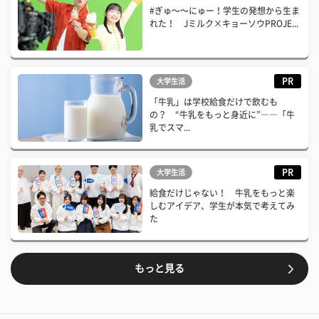
#ぎゅ〜〜にゅー！学生の発想から生ま
れた！ Jミルク×キョーソウPROJE...
PR
大学生活
「牛乳」は学校給食だけで飲むも
の？ “牛乳をもっと身近に”――「牛
乳でスマ...
PR
大学生活
給食だけじゃない！ 牛乳をもっと楽
しむアイデア、学生が本気で考えてみ
た
もっと見る