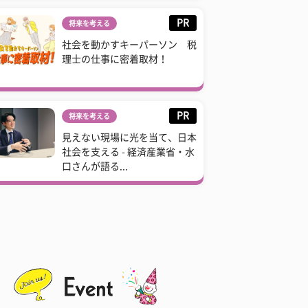
PR
将来を考える
社会を動かすキーパーソン 税
理士の仕事に密着取材！
PR
将来を考える
見えない現場に光を当て、日本
社会を支える - 経済産業省・水
口さんが語る...