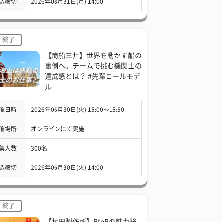
込締切
2026年08月31日(月) 14:00
終了
【商船三井】世界を動かす船の
裏側へ。チームで挑む機関士の
達成感とは？ #先輩ロールモデ
ル
催日時
2026年06月30日(火) 15:00〜15:50
催場所
オンラインにて実施
集人数
300名
込締切
2026年06月30日(火) 14:00
終了
【村田製作所】BtoBの魅力発