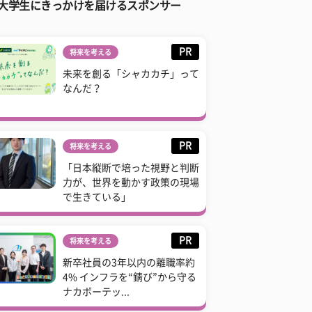
大学生にきっかけを届けるスポンサー
PR
将来を考える
未来を創る「シャカカチ」って
なんだ？
PR
将来を考える
「日本縦断で培った視野と判断
力が、世界を動かす政策の現場
で生きている」
PR
将来を考える
新卒社員の3年以内の離職率約
4% インフラを“錆び”から守る
ナカボーテッ...