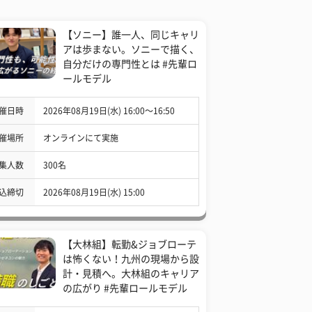
【ソニー】誰一人、同じキャリ
アは歩まない。ソニーで描く、
自分だけの専門性とは #先輩ロ
ールモデル
催日時
2026年08月19日(水) 16:00〜16:50
催場所
オンラインにて実施
集人数
300名
込締切
2026年08月19日(水) 15:00
【大林組】転勤&ジョブローテ
は怖くない！九州の現場から設
計・見積へ。大林組のキャリア
の広がり #先輩ロールモデル