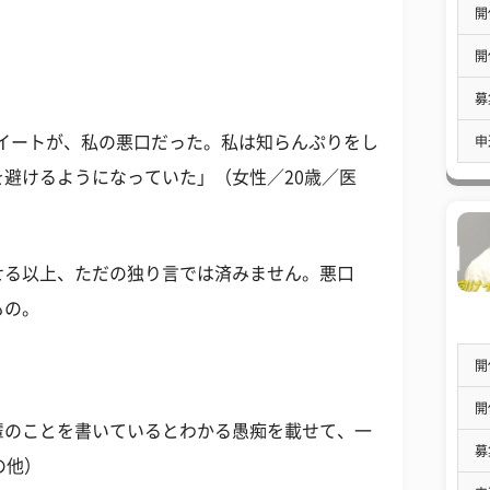
開
開
募
たツイートが、私の悪口だった。私は知らんぷりをし
申
避けるようになっていた」（女性／20歳／医
せる以上、ただの独り言では済みません。悪口
もの。
開
開
輩のことを書いているとわかる愚痴を載せて、一
募
の他）