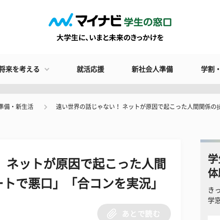
将来を考える
就活応援
新社会人準備
学割
準備・新生活
遠い世界の話じゃない！ ネットが原因で起こった人間関係の
学
 ネットが原因で起こった人間
体
ートで悪口」「合コンを実況」
き
学
あとで読む