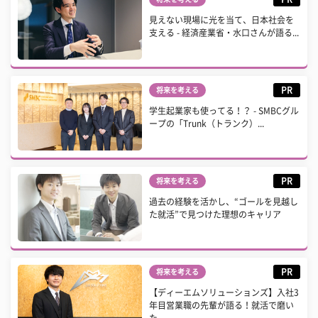
見えない現場に光を当て、日本社会を
支える - 経済産業省・水口さんが語る...
PR
将来を考える
学生起業家も使ってる！？ - SMBCグル
ープの「Trunk（トランク）...
PR
将来を考える
過去の経験を活かし、“ゴールを見越し
た就活”で見つけた理想のキャリア
PR
将来を考える
【ディーエムソリューションズ】入社3
年目営業職の先輩が語る！就活で磨い