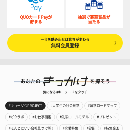
QUOカードPayが
抽選で豪華賞品が
貯まる
当たる
一歩を踏み出せば世界が変わる
無料会員登録
気になる #キーワード をタッチ
#キョーソウPROJECT
#大学生の社会見学
#留学ロードマップ
#ガクラボ
#お仕事図鑑
#先輩ロールモデル
#プレゼント
#ほんとにいい会社見つけ隊！
#恋愛特集
#診断
#特集企画