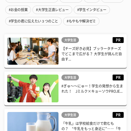
#お金の授業
#大学生正直レビュー
#学生インタビュー
#学生の君に伝えたい３つのこと
#もやもや解決ゼミ
PR
大学生活
【チーズ好き必見】ブッラータチーズ
でどこまで広がる？ 大学生が挑んだ自
由す...
PR
大学生活
#ぎゅ〜〜にゅー！学生の発想から生ま
れた！ Jミルク×キョーソウPROJE...
PR
大学生活
「牛乳」は学校給食だけで飲むも
の？ “牛乳をもっと身近に”――「牛