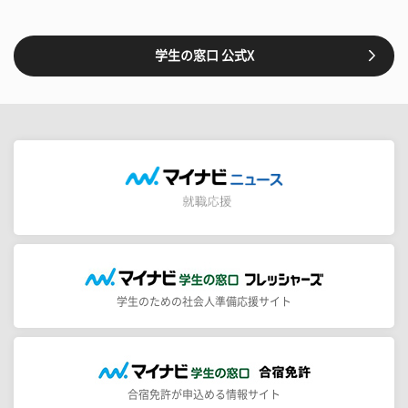
学生の窓口 公式X
学生のための社会人準備応援サイト
合宿免許が申込める情報サイト