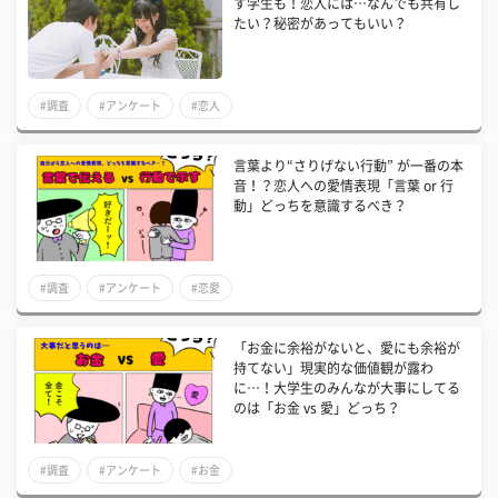
す学生も！恋人には…なんでも共有し
たい？秘密があってもいい？
#調査
#アンケート
#恋人
言葉より“さりげない行動” が一番の本
音！？恋人への愛情表現「言葉 or 行
動」どっちを意識するべき？
#調査
#アンケート
#恋愛
「お金に余裕がないと、愛にも余裕が
持てない」現実的な価値観が露わ
に…！大学生のみんなが大事にしてる
のは「お金 vs 愛」どっち？
#調査
#アンケート
#お金