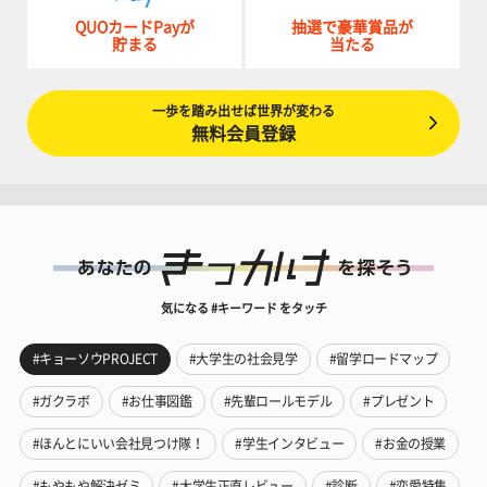
QUOカードPayが
抽選で豪華賞品が
貯まる
当たる
一歩を踏み出せば世界が変わる
無料会員登録
気になる #キーワード をタッチ
#キョーソウPROJECT
#大学生の社会見学
#留学ロードマップ
#ガクラボ
#お仕事図鑑
#先輩ロールモデル
#プレゼント
#ほんとにいい会社見つけ隊！
#学生インタビュー
#お金の授業
#もやもや解決ゼミ
#大学生正直レビュー
#診断
#恋愛特集