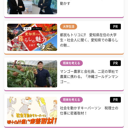
動かす
PR
大学生活
都民もトリコに⁉ 愛知県在住の大学
生・社会人に聞く、愛知県での暮らし
の魅...
PR
将来を考える
マンゴー農家と会社員、二足の草鞋で
農業に携わる。「沖縄ゴールデンマン
ゴー...
PR
将来を考える
社会を動かすキーパーソン 税理士の
仕事に密着取材！