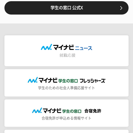
学生の窓口 公式X
学生のための社会人準備応援サイト
合宿免許が申込める情報サイト