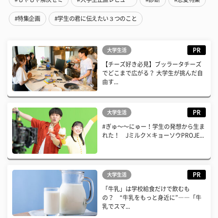
#特集企画
#学生の君に伝えたい３つのこと
PR
大学生活
【チーズ好き必見】ブッラータチーズ
でどこまで広がる？ 大学生が挑んだ自
由す...
PR
大学生活
#ぎゅ〜〜にゅー！学生の発想から生ま
れた！ Jミルク×キョーソウPROJE...
PR
大学生活
「牛乳」は学校給食だけで飲むも
の？ “牛乳をもっと身近に”――「牛
乳でスマ...