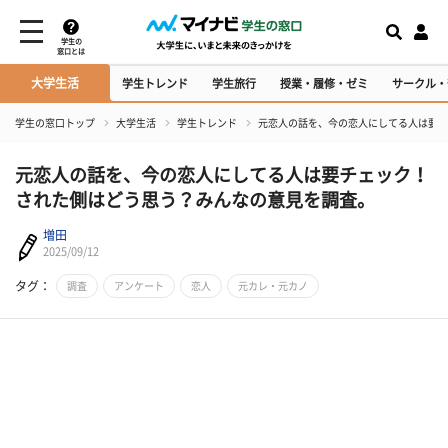
学生の
窓口とは
大学生活
学生トレンド
学生旅行
授業・履修・ゼミ
サークル・
学生の窓口トップ
大学生活
学生トレンド
元恋人の話を、今の恋人にしてる人は要チ
元恋人の話を、今の恋人にしてる人は要チェック！
された側はどう思う？みんなの意見を調査。
増田
2025/09/12
タグ：
調査
アンケート
恋人
元カレ・元カノ