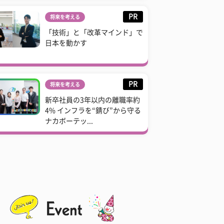
PR
将来を考える
「技術」と「改革マインド」で
日本を動かす
PR
将来を考える
新卒社員の3年以内の離職率約
4% インフラを“錆び”から守る
ナカボーテッ...