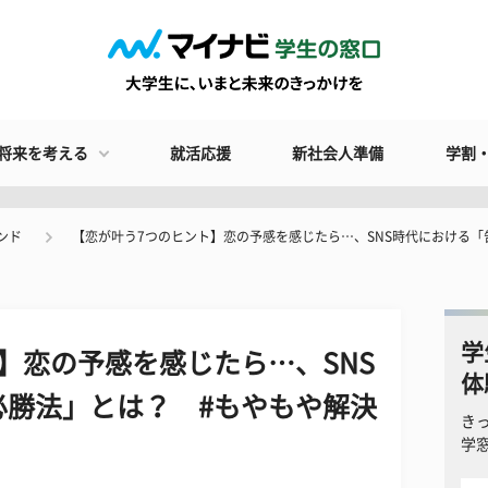
将来を考える
就活応援
新社会人準備
学割
ンド
【恋が叶う7つのヒント】恋の予感を感じたら…、SNS時代における「
学
】恋の予感を感じたら…、SNS
体
必勝法」とは？ #もやもや解決
き
学