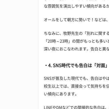
な雰囲気を演出しやすい傾向がある
オールをして朝方に勢いで！などは
ちなみに、牧野先生の「別れに関す
「
20
時～
23
時」の間がもっとも多い
深い夜におこなわれます。告白と異
4. SNS時代でも告白は「対面
SNS
が普及した現代でも、告白はや
校生以上では、直接会って気持ちを
い傾向にあります。
LINE
や
DM
などでの間接的な告白は、