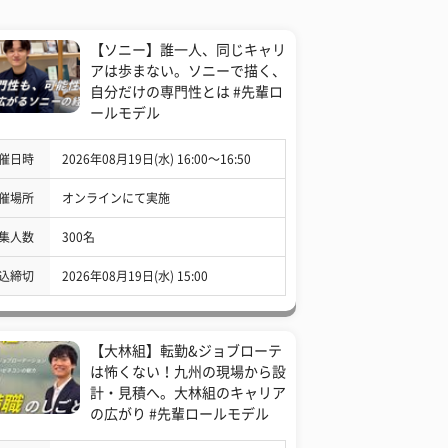
【ソニー】誰一人、同じキャリ
アは歩まない。ソニーで描く、
自分だけの専門性とは #先輩ロ
ールモデル
催日時
2026年08月19日(水) 16:00〜16:50
催場所
オンラインにて実施
集人数
300名
込締切
2026年08月19日(水) 15:00
【大林組】転勤&ジョブローテ
は怖くない！九州の現場から設
計・見積へ。大林組のキャリア
の広がり #先輩ロールモデル