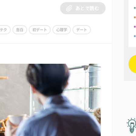
あとで読む
テク
告白
初デート
心理学
デート