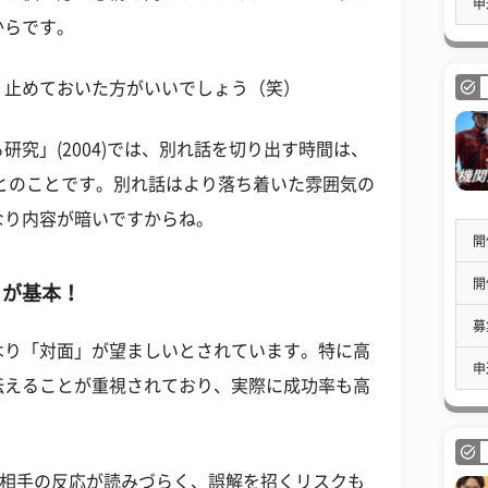
申
からです。
、止めておいた方がいいでしょう（笑）
る研究」
(2004)
では、別れ話を切り出す時間は、
とのことです。別れ話はより落ち着いた雰囲気の
なり内容が暗いですからね。
開
開
」が基本！
募
はり「対面」が望ましいとされています。特に高
申
伝えることが重視されており、実際に成功率も高
相手の反応が読みづらく、誤解を招くリスクも