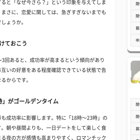
ぎると「なぜ今さら？」という印象を与えてしま
開
。まさに、恋愛に関しては、急ぎすぎないまでも
開
でしょうか。
募
申
かけておこう
〜
3
回あると、成功率が高まるという傾向があり
お互いの好意をある程度確認できている状態で告
なるからです。
3時」がゴールデンタイム
開
開
帯も成功率に影響します。特に「
18
時〜
23
時」の
す。朝や昼間よりも、一日デートをして楽しく食
募
まる夜の方が感情も高まりやすく、ロマンチック