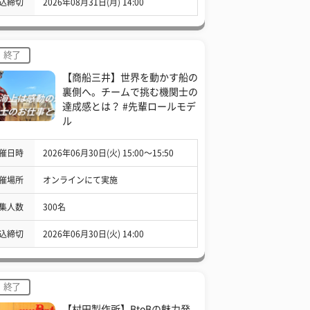
込締切
2026年08月31日(月) 14:00
終了
【商船三井】世界を動かす船の
裏側へ。チームで挑む機関士の
達成感とは？ #先輩ロールモデ
ル
催日時
2026年06月30日(火) 15:00〜15:50
催場所
オンラインにて実施
集人数
300名
込締切
2026年06月30日(火) 14:00
終了
【村田製作所】BtoBの魅力発