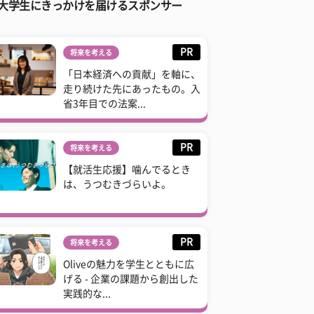
大学生にきっかけを届けるスポンサー
PR
将来を考える
「日本経済への貢献」を軸に、
走り続けた先にあったもの。入
省3年目での法案...
PR
将来を考える
【就活生応援】噛んでるとき
は、うつむきづらいよ。
PR
将来を考える
Oliveの魅力を学生とともに広
げる - 企業の課題から創出した
実践的な...