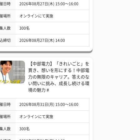
催日時
2026年08月27日(木) 15:00〜16:00
催場所
オンラインにて実施
集人数
300名
込締切
2026年08月27日(木) 14:00
【中部電力】「きれいごと」を
貫き、想いを形にする！中部電
力の無限のキャリア。答えのな
い問いに挑み、成長し続ける環
境の魅力 #
催日時
2026年08月31日(月) 15:00〜16:00
催場所
オンラインにて実施
集人数
300名