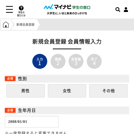
学生の
窓口とは
学生の窓口トップ
新規会員登録
新規会員登録 会員情報入力
入力
確認
仮登録
完了
1
2
3
4
性別
男性
女性
その他
生年月日
※一度登録すると変更できません