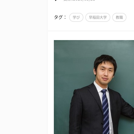
タグ：
学び
早稲田大学
教職