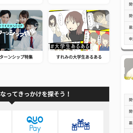
開
開
募
申
ターンシップ特集
すれみの大学生あるある
なってきっかけを探そう！
開
開
募