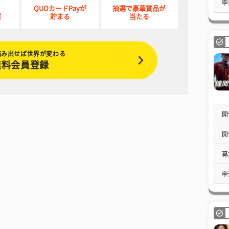
申
QUOカードPayが
抽選で豪華賞品が
催
貯まる
当たる
踏み出せば世界が変わる
無料会員登録
開
開
募
申