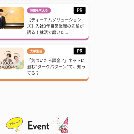
PR
将来を考える
【ディーエムソリューション
ズ】入社3年目営業職の先輩が
語る！就活で磨いた...
PR
大学生活
「気づいたら課金!?」ネットに
潜む“ダークパターン”て、知っ
てる？