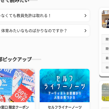
せて読みたい
ゃなくても教員免許は取れる！
、体育みたいなものばかりなのですか？
開
開
募
部ピックアップ
申
の窓口 限定クーポン
セルフライナーノーツ