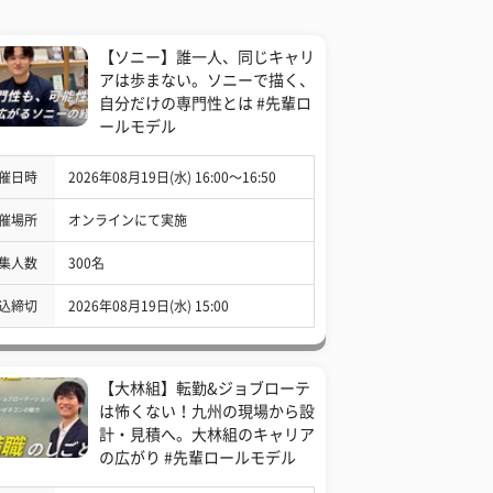
【ソニー】誰一人、同じキャリ
アは歩まない。ソニーで描く、
自分だけの専門性とは #先輩ロ
ールモデル
催日時
2026年08月19日(水) 16:00〜16:50
催場所
オンラインにて実施
集人数
300名
込締切
2026年08月19日(水) 15:00
【大林組】転勤&ジョブローテ
は怖くない！九州の現場から設
計・見積へ。大林組のキャリア
の広がり #先輩ロールモデル