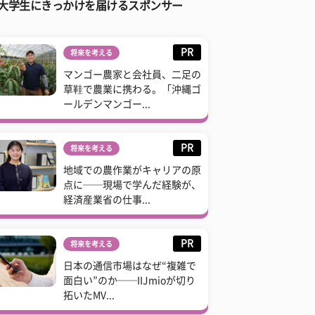
大学生にきっかけを届けるスポンサー
PR
将来を考える
マンゴー農家と会社員、二足の
草鞋で農業に携わる。「沖縄ゴ
ールデンマンゴー...
PR
将来を考える
地域での農作業がキャリアの原
点に──現場で学んだ経験が、
経済産業省の仕事...
PR
将来を考える
日本の通信市場はなぜ“複雑で
面白い”のか──IIJmioが切り
拓いたMV...