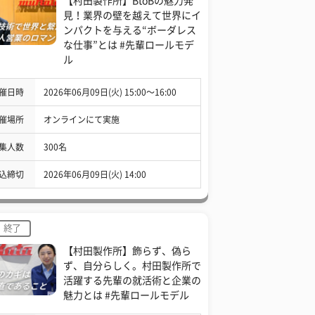
【村田製作所】BtoBの魅力発
見！業界の壁を越えて世界にイ
ンパクトを与える“ボーダレス
な仕事”とは #先輩ロールモデ
ル
催日時
2026年06月09日(火) 15:00〜16:00
催場所
オンラインにて実施
集人数
300名
込締切
2026年06月09日(火) 14:00
終了
【村田製作所】飾らず、偽ら
ず、自分らしく。村田製作所で
活躍する先輩の就活術と企業の
魅力とは #先輩ロールモデル