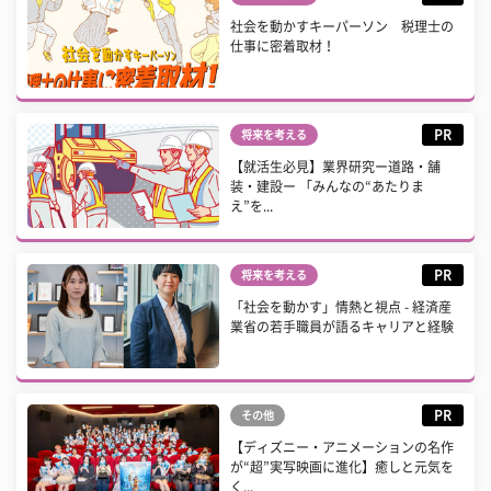
社会を動かすキーパーソン 税理士の
仕事に密着取材！
PR
将来を考える
【就活生必見】業界研究ー道路・舗
装・建設ー 「みんなの“あたりま
え”を...
PR
将来を考える
「社会を動かす」情熱と視点 - 経済産
業省の若手職員が語るキャリアと経験
PR
その他
【ディズニー・アニメーションの名作
が“超”実写映画に進化】癒しと元気を
く...