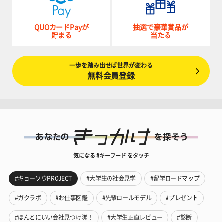
QUOカードPayが
抽選で豪華賞品が
貯まる
当たる
一歩を踏み出せば世界が変わる
無料会員登録
気になる #キーワード をタッチ
#キョーソウPROJECT
#大学生の社会見学
#留学ロードマップ
#ガクラボ
#お仕事図鑑
#先輩ロールモデル
#プレゼント
#ほんとにいい会社見つけ隊！
#大学生正直レビュー
#診断