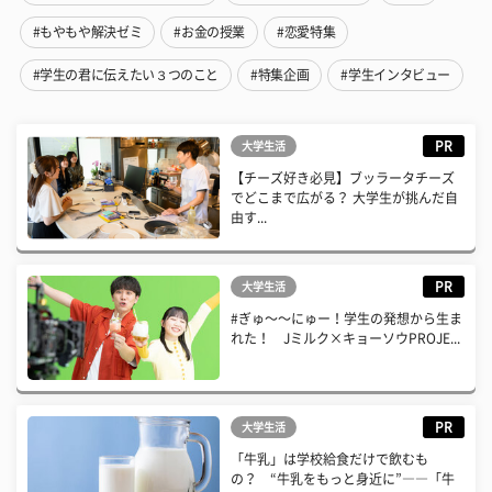
#もやもや解決ゼミ
#お金の授業
#恋愛特集
#学生の君に伝えたい３つのこと
#特集企画
#学生インタビュー
PR
大学生活
【チーズ好き必見】ブッラータチーズ
でどこまで広がる？ 大学生が挑んだ自
由す...
PR
大学生活
#ぎゅ〜〜にゅー！学生の発想から生ま
れた！ Jミルク×キョーソウPROJE...
PR
大学生活
「牛乳」は学校給食だけで飲むも
の？ “牛乳をもっと身近に”――「牛