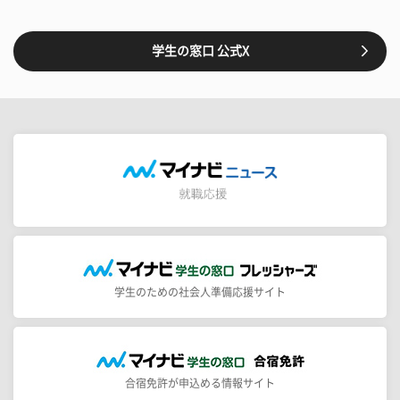
学生の窓口 公式X
学生のための社会人準備応援サイト
合宿免許が申込める情報サイト