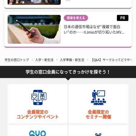
PR
将来を考える
日本の通信市場はなぜ“複雑で面白
い”のか──IIJmioが切り拓いたMV...
学生の窓口トップ
入学・新生活
入学準備・新生活
【Q&A】サークルってどうやっ
学生の窓口会員になってきっかけを探そう！
会員限定の
会員限定の
コンテンツやイベント
セミナー開催