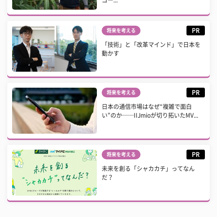
ゴー...
PR
将来を考える
「技術」と「改革マインド」で日本を
動かす
PR
将来を考える
日本の通信市場はなぜ“複雑で面白
い”のか──IIJmioが切り拓いたMV...
PR
将来を考える
未来を創る「シャカカチ」ってなん
だ？