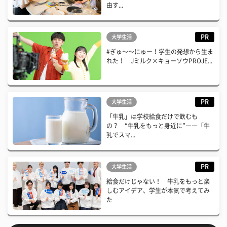
由す...
PR
大学生活
#ぎゅ〜〜にゅー！学生の発想から生ま
れた！ Jミルク×キョーソウPROJE...
PR
大学生活
「牛乳」は学校給食だけで飲むも
の？ “牛乳をもっと身近に”――「牛
乳でスマ...
PR
大学生活
給食だけじゃない！ 牛乳をもっと楽
しむアイデア、学生が本気で考えてみ
た