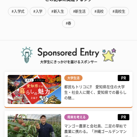
#入学式
#入学
#新入生
#新生活
#高校
#高校生
#春
大学生にきっかけを届けるスポンサー
PR
大学生活
都民もトリコに⁉ 愛知県在住の大学
生・社会人に聞く、愛知県での暮らし
の魅...
PR
将来を考える
マンゴー農家と会社員、二足の草鞋で
農業に携わる。「沖縄ゴールデンマン