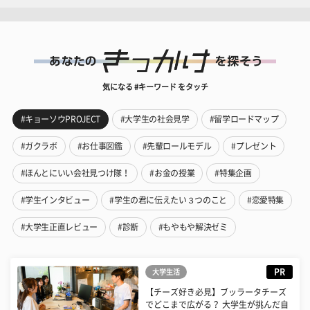
気になる #キーワード をタッチ
#キョーソウPROJECT
#大学生の社会見学
#留学ロードマップ
#ガクラボ
#お仕事図鑑
#先輩ロールモデル
#プレゼント
#ほんとにいい会社見つけ隊！
#お金の授業
#特集企画
#学生インタビュー
#学生の君に伝えたい３つのこと
#恋愛特集
#大学生正直レビュー
#診断
#もやもや解決ゼミ
PR
大学生活
【チーズ好き必見】ブッラータチーズ
でどこまで広がる？ 大学生が挑んだ自