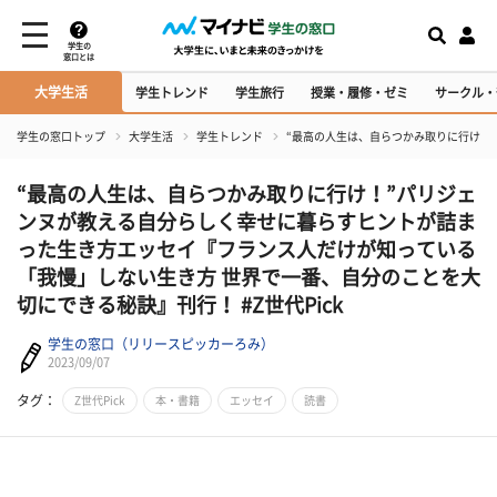
学生の
窓口とは
大学生活
学生トレンド
学生旅行
授業・履修・ゼミ
サークル・
学生の窓口トップ
大学生活
学生トレンド
“最高の人生は、自らつかみ取りに行け！
“最高の人生は、自らつかみ取りに行け！”パリジェ
ンヌが教える自分らしく幸せに暮らすヒントが詰ま
った生き方エッセイ『フランス人だけが知っている
「我慢」しない生き方 世界で一番、自分のことを大
切にできる秘訣』刊行！ #Z世代Pick
学生の窓口（リリースピッカーろみ）
2023/09/07
タグ：
Z世代Pick
本・書籍
エッセイ
読書