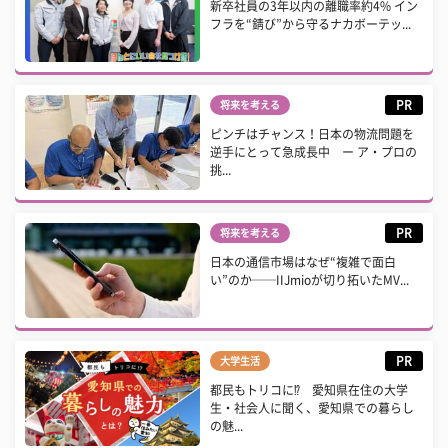
新卒社員の3年以内の離職率約4% イン
フラを“錆び”から守るナカボーテッ...
PR
将来を考える
ピンチはチャンス！日本の物流問題を
逆手にとって急成長中 ー ア・プロの
挑...
PR
将来を考える
日本の通信市場はなぜ“複雑で面白
い”のか──IIJmioが切り拓いたMV...
PR
大学生活
都民もトリコに⁉ 愛知県在住の大学
生・社会人に聞く、愛知県での暮らし
の魅...