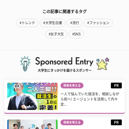
この記事に関連するタグ
#トレンド
#大学生白書
#流行
#ファッション
#女子大生
#SNS
大学生にきっかけを届けるスポンサー
PR
将来を考える
一人で悩んでいた就活を、相談しなが
ら前へ! エージェントを活用して内々
定...
PR
将来を考える