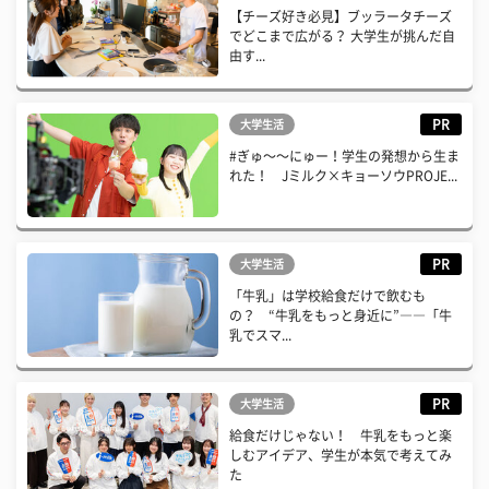
【チーズ好き必見】ブッラータチーズ
でどこまで広がる？ 大学生が挑んだ自
由す...
PR
大学生活
#ぎゅ〜〜にゅー！学生の発想から生ま
れた！ Jミルク×キョーソウPROJE...
PR
大学生活
「牛乳」は学校給食だけで飲むも
の？ “牛乳をもっと身近に”――「牛
乳でスマ...
PR
大学生活
給食だけじゃない！ 牛乳をもっと楽
しむアイデア、学生が本気で考えてみ
た