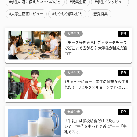
#学生の君に伝えたい３つのこと
#特集企画
#学生インタビュー
#大学生正直レビュー
#もやもや解決ゼミ
#恋愛特集
PR
大学生活
【チーズ好き必見】ブッラータチーズ
でどこまで広がる？ 大学生が挑んだ自
由す...
PR
大学生活
#ぎゅ〜〜にゅー！学生の発想から生ま
れた！ Jミルク×キョーソウPROJE...
PR
大学生活
「牛乳」は学校給食だけで飲むも
の？ “牛乳をもっと身近に”――「牛
乳でスマ...