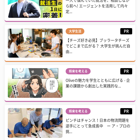
一人で悩んでいた就活を、相談しなが
ら前へ! エージェントを活用して内々
定...
PR
大学生活
【チーズ好き必見】ブッラータチーズ
でどこまで広がる？ 大学生が挑んだ自
由...
PR
将来を考える
Oliveの魅力を学生とともに広げる - 企
業の課題から創出した実践的な...
PR
将来を考える
ピンチはチャンス！日本の物流問題を
逆手にとって急成長中 ー ア・プロの
挑...