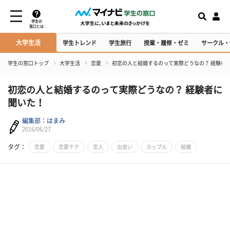
学生の
窓口とは
大学生活
学生トレンド
学生旅行
授業・履修・ゼミ
サークル・
学生の窓口トップ
大学生活
恋愛
初恋の人と結婚するのって実際どうなの？ 経験者
初恋の人と結婚するのって実際どうなの？ 経験者に
聞いた！
編集部：はまみ
2016/06/27
タグ：
恋愛
恋愛テク
恋人
出会い
カップル
結婚