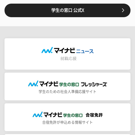
学生の窓口 公式X
学生のための社会人準備応援サイト
合宿免許が申込める情報サイト