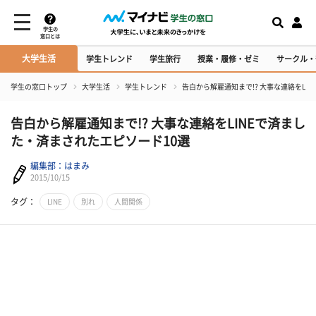
学生の
窓口とは
大学生活
学生トレンド
学生旅行
授業・履修・ゼミ
サークル・
学生の窓口トップ
大学生活
学生トレンド
告白から解雇通知まで!? 大事な連絡をLI
告白から解雇通知まで!? 大事な連絡をLINEで済まし
た・済まされたエピソード10選
編集部：はまみ
2015/10/15
タグ：
LINE
別れ
人間関係