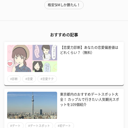
格安SIMしか勝たん！
おすすめの記事
【恋愛力診断】あなたの恋愛偏差値は
どれくらい？（無料）
#診断
#恋愛
#恋愛テク
東京都内のおすすめデートスポット大
全！ カップルで行きたい人気観光スポ
ットを109個紹介
#デート
#デートスポット
#初デート