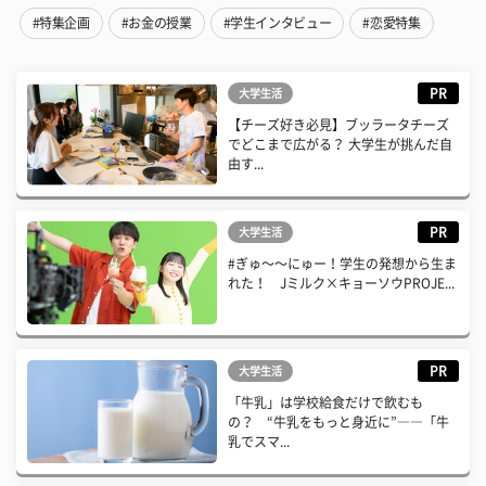
#特集企画
#お金の授業
#学生インタビュー
#恋愛特集
PR
大学生活
【チーズ好き必見】ブッラータチーズ
でどこまで広がる？ 大学生が挑んだ自
由す...
PR
大学生活
#ぎゅ〜〜にゅー！学生の発想から生ま
れた！ Jミルク×キョーソウPROJE...
PR
大学生活
「牛乳」は学校給食だけで飲むも
の？ “牛乳をもっと身近に”――「牛
乳でスマ...