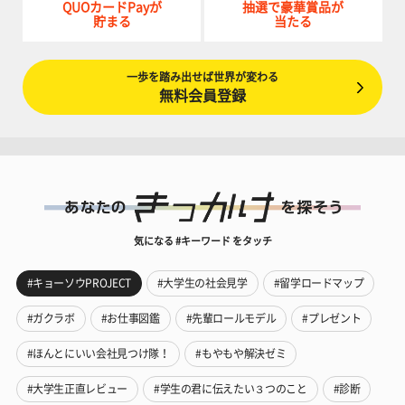
QUOカードPayが
抽選で豪華賞品が
貯まる
当たる
一歩を踏み出せば世界が変わる
無料会員登録
気になる #キーワード をタッチ
#キョーソウPROJECT
#大学生の社会見学
#留学ロードマップ
#ガクラボ
#お仕事図鑑
#先輩ロールモデル
#プレゼント
#ほんとにいい会社見つけ隊！
#もやもや解決ゼミ
#大学生正直レビュー
#学生の君に伝えたい３つのこと
#診断