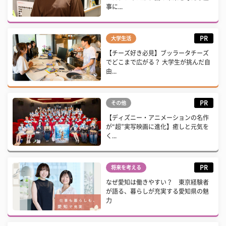
事に...
PR
大学生活
【チーズ好き必見】ブッラータチーズ
でどこまで広がる？ 大学生が挑んだ自
由...
PR
その他
【ディズニー・アニメーションの名作
が“超”実写映画に進化】癒しと元気を
く...
PR
将来を考える
なぜ愛知は働きやすい？ 東京経験者
が語る、暮らしが充実する愛知県の魅
力