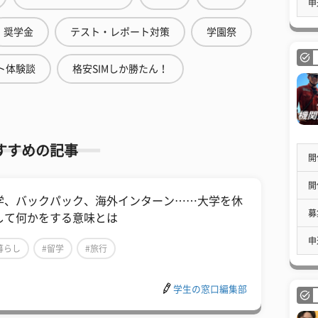
申
奨学金
テスト・レポート対策
学園祭
ト体験談
格安SIMしか勝たん！
すすめの記事
開
開
学、バックパック、海外インターン……大学を休
募
して何かをする意味とは
申
暮らし
#留学
#旅行
学生の窓口編集部