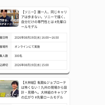
【ソニー】誰一人、同じキャリ
アは歩まない。ソニーで描く、
自分だけの専門性とは #先輩ロ
ールモデル
催日時
2026年08月19日(水) 16:00〜16:50
催場所
オンラインにて実施
集人数
300名
込締切
2026年08月19日(水) 15:00
【大林組】転勤&ジョブローテ
は怖くない！九州の現場から設
計・見積へ。大林組のキャリア
の広がり #先輩ロールモデル