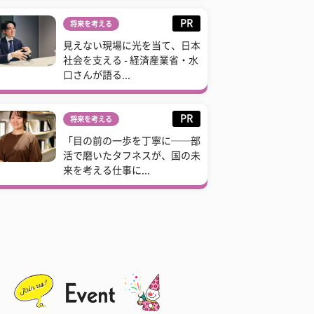
PR
将来を考える
見えない現場に光を当て、日本
社会を支える - 経済産業省・水
口さんが語る...
PR
将来を考える
「目の前の一歩を丁寧に──部
活で磨いたタフネスが、国の未
来を考える仕事に...