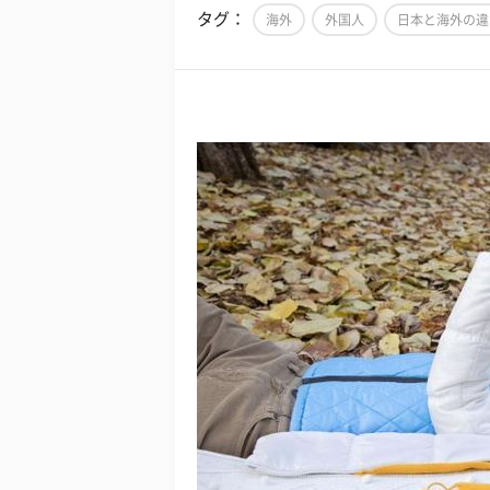
タグ：
海外
外国人
日本と海外の違