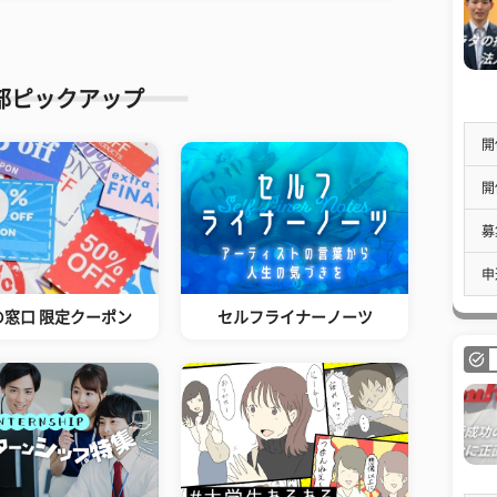
部ピックアップ
開
開
募
申
の窓口 限定クーポン
セルフライナーノーツ