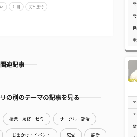
開
い
外国
海外旅行
開
募
申
関連記事
リの別のテーマの記事を見る
開
開
授業・履修・ゼミ
サークル・部活
募
お出かけ・イベント
恋愛
診断