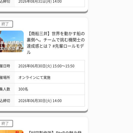
込締切
2026年08月31日(月) 14:00
終了
【商船三井】世界を動かす船の
裏側へ。チームで挑む機関士の
達成感とは？ #先輩ロールモデ
ル
催日時
2026年06月30日(火) 15:00〜15:50
催場所
オンラインにて実施
集人数
300名
込締切
2026年06月30日(火) 14:00
終了
【村田製作所】BtoBの魅力発