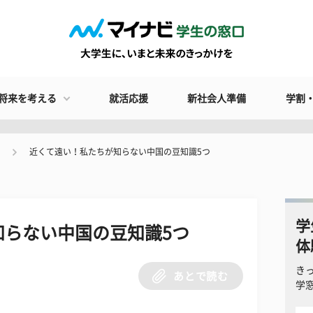
将来を考える
就活応援
新社会人準備
学割
近くて遠い！私たちが知らない中国の豆知識5つ
学
知らない中国の豆知識5つ
体
き
あとで読む
学