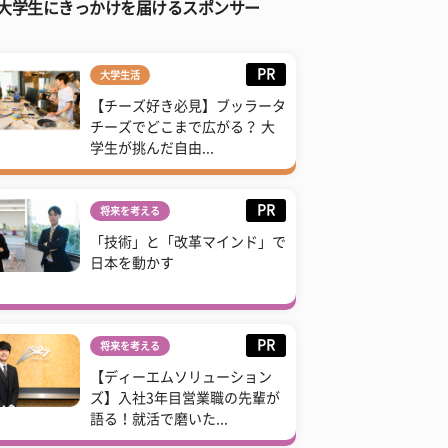
大学生にきっかけを届けるスポンサー
PR
大学生活
【チーズ好き必見】ブッラータ
チーズでどこまで広がる？ 大
学生が挑んだ自由...
PR
将来を考える
「技術」と「改革マインド」で
日本を動かす
PR
将来を考える
【ディーエムソリューション
ズ】入社3年目営業職の先輩が
語る！就活で磨いた...