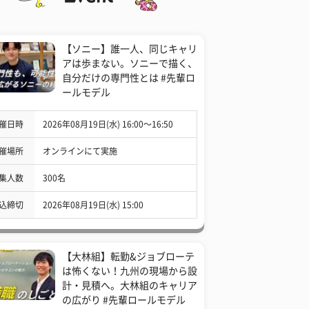
【ソニー】誰一人、同じキャリ
アは歩まない。ソニーで描く、
自分だけの専門性とは #先輩ロ
ールモデル
催日時
2026年08月19日(水) 16:00〜16:50
催場所
オンラインにて実施
集人数
300名
込締切
2026年08月19日(水) 15:00
【大林組】転勤&ジョブローテ
は怖くない！九州の現場から設
計・見積へ。大林組のキャリア
の広がり #先輩ロールモデル