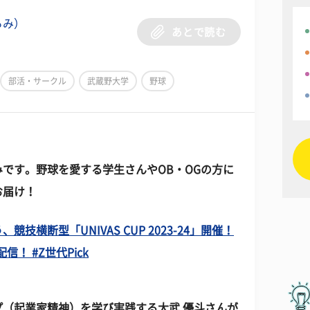
ろみ）
あとで読む
部活・サークル
武蔵野大学
野球
です。野球を愛する学生さんやOB・OGの方に
お届け！
横断型「UNIVAS CUP 2023-24」開催！
信！ #Z世代Pick
（起業家精神）を学び実践する大武 優斗さんが