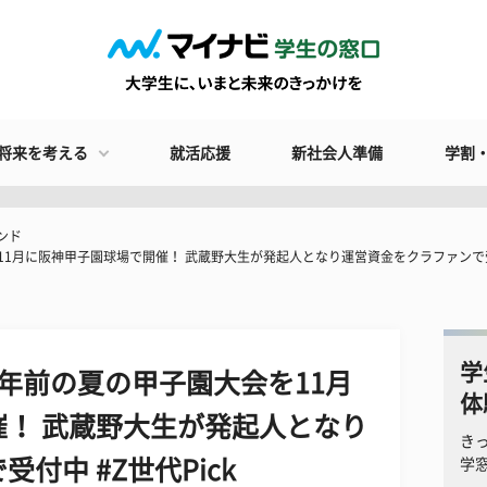
将来を考える
就活応援
新社会人準備
学割
ンド
1月に阪神甲子園球場で開催！ 武蔵野大生が発起人となり運営資金をクラファンで受付中
学
年前の夏の甲子園大会を11月
体
！ 武蔵野大生が発起人となり
き
付中 #Z世代Pick
学