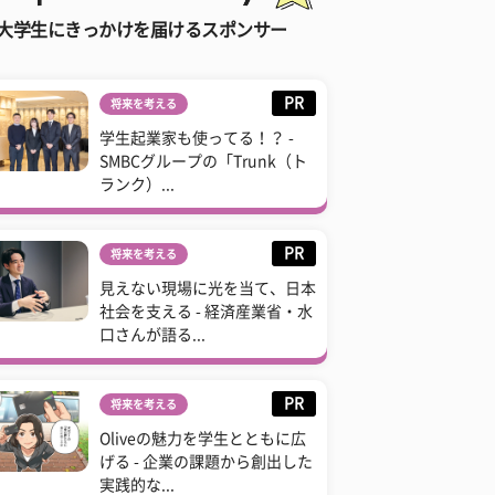
大学生にきっかけを届けるスポンサー
PR
将来を考える
学生起業家も使ってる！？ -
SMBCグループの「Trunk（ト
ランク）...
PR
将来を考える
見えない現場に光を当て、日本
社会を支える - 経済産業省・水
口さんが語る...
PR
将来を考える
Oliveの魅力を学生とともに広
げる - 企業の課題から創出した
実践的な...