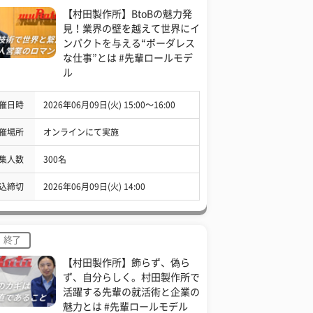
【村田製作所】BtoBの魅力発
見！業界の壁を越えて世界にイ
ンパクトを与える“ボーダレス
な仕事”とは #先輩ロールモデ
ル
催日時
2026年06月09日(火) 15:00〜16:00
催場所
オンラインにて実施
集人数
300名
込締切
2026年06月09日(火) 14:00
終了
【村田製作所】飾らず、偽ら
ず、自分らしく。村田製作所で
活躍する先輩の就活術と企業の
魅力とは #先輩ロールモデル