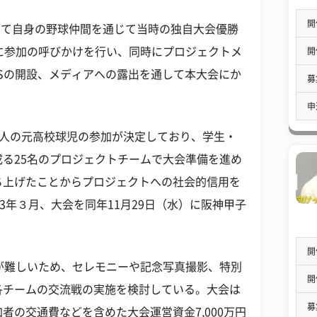
開
通して自身の野球仲間を通じて当時の独自大会優勝
に参加の呼びかけを行い、同時にプロジェクトメ
開
NSの開設、メディアへの露出を通して本大会にか
募
申
00人の元高校球児の参加が決定しており、学生・
る25名のプロジェクトチームで大会準備を進め
ち上げたことからプロジェクトへの社会的信用を
3年３月、大会を同年11月29日（水）に阪神甲子
。
開
が難しいため、セレモニーや記念写真撮影、特別
開
各チームの交流戦の実施を検討している。大会は
募
者の交通費などを含めた大会運営資金7,000万円