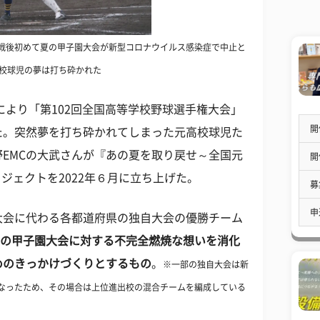
日、戦後初めて夏の甲子園大会が新型コロナウイルス感染症で中止と
校球児の夢は打ち砕かれた
により「第102回全国高等学校野球選手権大会」
開
た。突然夢を打ち砕かれてしまった元高校球児た
EMCの大武さんが『あの夏を取り戻せ～全国元
開
プロジェクトを2022年６月に立ち上げた。
募
申
大会に代わる各都道府県の独自大会の優勝チーム
の甲子園大会に対する不完全燃焼な想いを消化
めのきっかけづくりとするもの
。
※一部の独自大会は新
なったため、その場合は上位進出校の混合チームを編成している