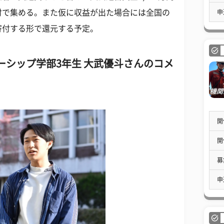
付で集める。また仮に収益が出た場合には全国の
申
寄付する形で還元する予定。
ーシップ学部3年生 大武優斗さんのコメ
開
開
募
申