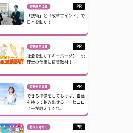
PR
将来を考える
「技術」と「改革マインド」で
日本を動かす
PR
将来を考える
社会を動かすキーパーソン 税
理士の仕事に密着取材！
PR
将来を考える
できる準備をしておけば、自信
を持って踏み出せる――ヒコロ
ヒーが教えてくれ...
PR
将来を考える