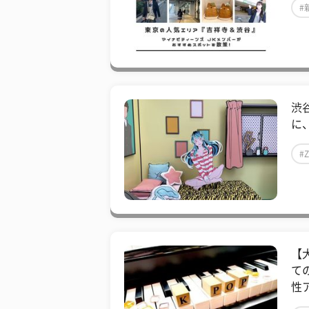
#
渋
に、
#
【
て
性