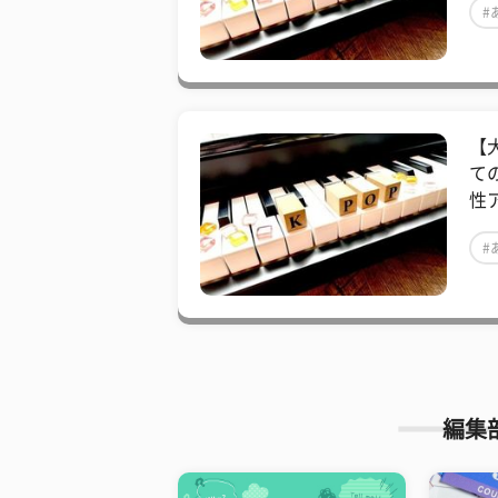
#
【
て
性
#
#
編集