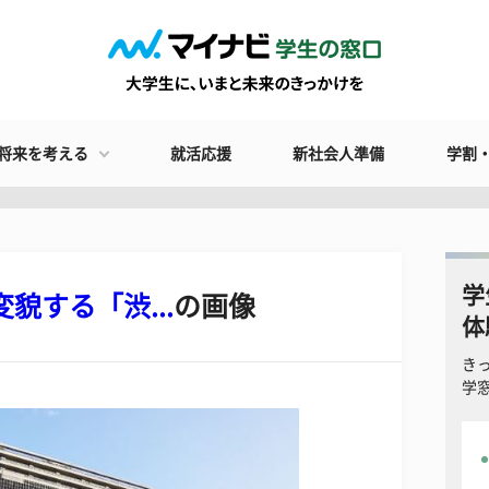
将来を考える
就活応援
新社会人準備
学割
学
貌する「渋...
の画像
体
き
学