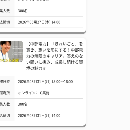
集人数
300名
込締切
2026年08月27日(木) 14:00
【中部電力】「きれいごと」を
貫き、想いを形にする！中部電
力の無限のキャリア。答えのな
い問いに挑み、成長し続ける環
境の魅力 #
催日時
2026年08月31日(月) 15:00〜16:00
催場所
オンラインにて実施
集人数
300名
込締切
2026年08月31日(月) 14:00