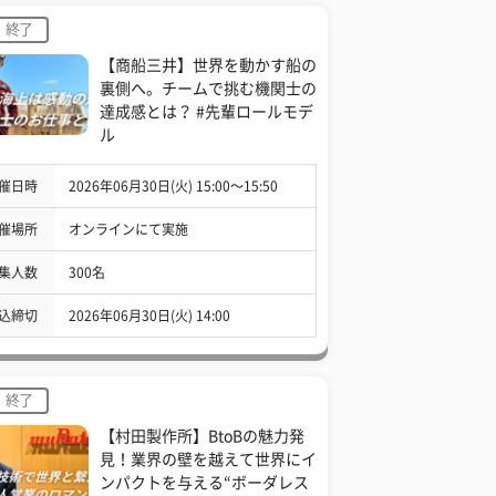
終了
【商船三井】世界を動かす船の
裏側へ。チームで挑む機関士の
達成感とは？ #先輩ロールモデ
ル
催日時
2026年06月30日(火) 15:00〜15:50
催場所
オンラインにて実施
集人数
300名
込締切
2026年06月30日(火) 14:00
終了
【村田製作所】BtoBの魅力発
見！業界の壁を越えて世界にイ
ンパクトを与える“ボーダレス