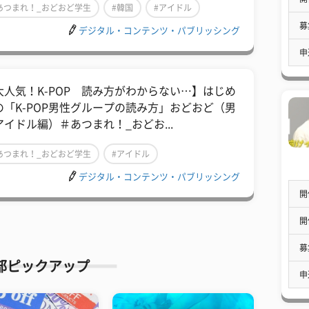
あつまれ！_おどおど学生
#韓国
#アイドル
募
デジタル・コンテンツ・パブリッシング
申
大人気！K-POP 読み方がわからない…】はじめ
の「K-POP男性グループの読み方」おどおど（男
アイドル編）＃あつまれ！_おどお...
あつまれ！_おどおど学生
#アイドル
デジタル・コンテンツ・パブリッシング
ティーントレンド
開
開
募
部ピックアップ
申