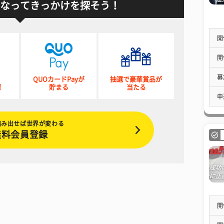
なってきっかけを探そう！
開
開
募
QUOカードPayが
抽選で豪華賞品が
催
貯まる
当たる
申
踏み出せば世界が変わる
無料会員登録
開