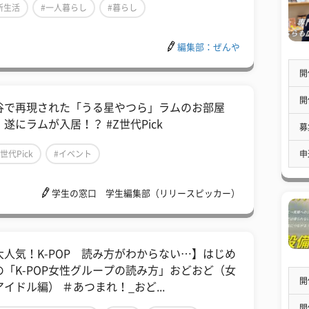
新生活
#一人暮らし
#暮らし
編集部：ぜんや
開
開
谷で再現された「うる星やつら」ラムのお部屋
遂にラムが入居！？ #Z世代Pick
募
申
Z世代Pick
#イベント
学生の窓口 学生編集部（リリースピッカー）
大人気！K-POP 読み方がわからない…】はじめ
の「K-POP女性グループの読み方」おどおど（女
開
アイドル編） ＃あつまれ！_おど...
開