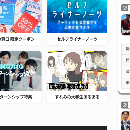
の窓口 限定クーポン
セルフライナーノーツ
開
開
募
申
ターンシップ特集
すれみの大学生あるある