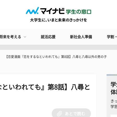
将来を考える
就活応援
新社会人準備
学割
【恋愛漫画『恋をするなといわれても』第8話】八尋と八尋以外の男の子
学
なといわれても』第8話】八尋と
体
き
学
あとで読む