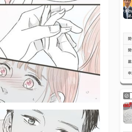
開
開
募
申