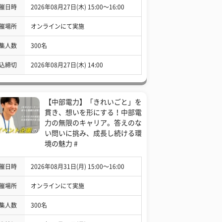
催日時
2026年08月27日(木) 15:00〜16:00
催場所
オンラインにて実施
集人数
300名
込締切
2026年08月27日(木) 14:00
【中部電力】「きれいごと」を
貫き、想いを形にする！中部電
力の無限のキャリア。答えのな
い問いに挑み、成長し続ける環
境の魅力 #
催日時
2026年08月31日(月) 15:00〜16:00
催場所
オンラインにて実施
集人数
300名