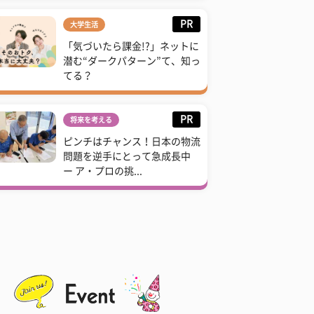
PR
大学生活
「気づいたら課金!?」ネットに
潜む“ダークパターン”て、知っ
てる？
PR
将来を考える
ピンチはチャンス！日本の物流
問題を逆手にとって急成長中
ー ア・プロの挑...