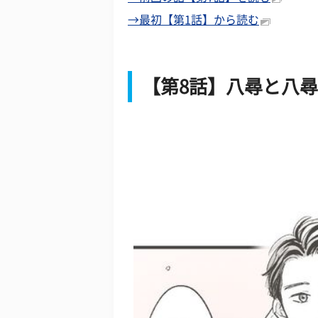
→最初【第1話】から読む
【第8話】八尋と八