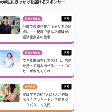
大学生にきっかけを届けるスポンサー
PR
将来を考える
地域での農作業がキャリアの原
点に──現場で学んだ経験が、
経済産業省の仕事...
PR
将来を考える
できる準備をしておけば、自信
を持って踏み出せる――ヒコロ
ヒーが教えてくれ...
PR
大学生活
実は学生の約4人に3人が経験
あり!? アンケートから知るダ
ークパターン入門