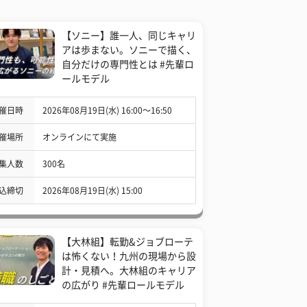
【ソニー】誰一人、同じキャリ
アは歩まない。ソニーで描く、
自分だけの専門性とは #先輩ロ
ールモデル
催日時
2026年08月19日(水) 16:00〜16:50
催場所
オンラインにて実施
集人数
300名
込締切
2026年08月19日(水) 15:00
【大林組】転勤&ジョブローテ
は怖くない！九州の現場から設
計・見積へ。大林組のキャリア
の広がり #先輩ロールモデル