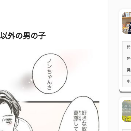
尋以外の男の子
開
開
募
申