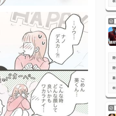
申
開
開
募
申