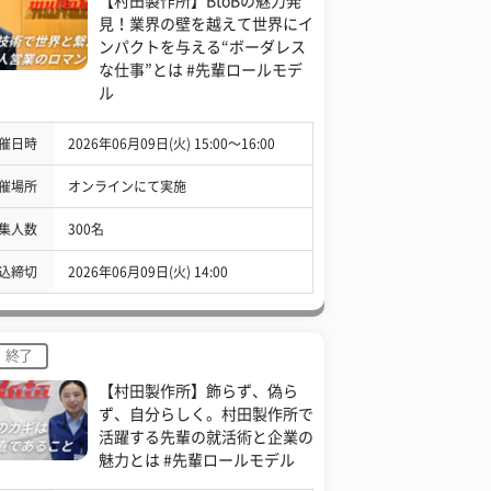
【村田製作所】BtoBの魅力発
見！業界の壁を越えて世界にイ
ンパクトを与える“ボーダレス
な仕事”とは #先輩ロールモデ
ル
催日時
2026年06月09日(火) 15:00〜16:00
催場所
オンラインにて実施
集人数
300名
込締切
2026年06月09日(火) 14:00
終了
【村田製作所】飾らず、偽ら
ず、自分らしく。村田製作所で
活躍する先輩の就活術と企業の
魅力とは #先輩ロールモデル