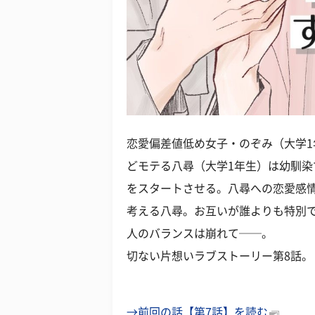
恋愛偏差値低め女子・のぞみ（大学
どモテる八尋（大学1年生）は幼馴
をスタートさせる。八尋への恋愛感
考える八尋。お互いが誰よりも特別
人のバランスは崩れて──。
切ない片想いラブストーリー第8話。
→前回の話【第7話】を読む