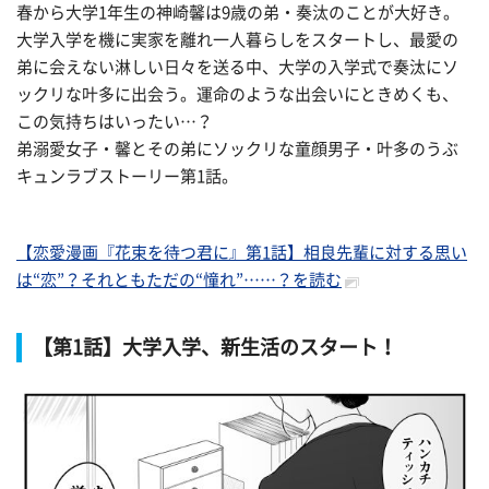
春から大学1年生の神崎馨は9歳の弟・奏汰のことが大好き。
大学入学を機に実家を離れ一人暮らしをスタートし、最愛の
弟に会えない淋しい日々を送る中、大学の入学式で奏汰にソ
ックリな叶多に出会う。運命のような出会いにときめくも、
この気持ちはいったい…？
弟溺愛女子・馨とその弟にソックリな童顔男子・叶多のうぶ
キュンラブストーリー第1話。
【恋愛漫画『花束を待つ君に』第1話】相良先輩に対する思い
は“恋”？それともただの“憧れ”……？を読む
【第1話】大学入学、新生活のスタート！