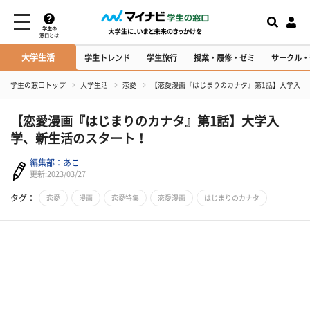
学生の
窓口とは
大学生活
学生トレンド
学生旅行
授業・履修・ゼミ
サークル・
学生の窓口トップ
大学生活
恋愛
【恋愛漫画『はじまりのカナタ』第1話】大学入学
【恋愛漫画『はじまりのカナタ』第1話】大学入
学、新生活のスタート！
編集部：あこ
更新:2023/03/27
タグ：
恋愛
漫画
恋愛特集
恋愛漫画
はじまりのカナタ