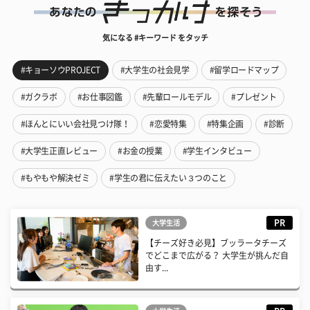
気になる #キーワード をタッチ
#キョーソウPROJECT
#大学生の社会見学
#留学ロードマップ
#ガクラボ
#お仕事図鑑
#先輩ロールモデル
#プレゼント
#ほんとにいい会社見つけ隊！
#恋愛特集
#特集企画
#診断
#大学生正直レビュー
#お金の授業
#学生インタビュー
#もやもや解決ゼミ
#学生の君に伝えたい３つのこと
PR
大学生活
【チーズ好き必見】ブッラータチーズ
でどこまで広がる？ 大学生が挑んだ自
由す...