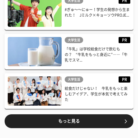
PR
大学生活
#ぎゅ〜〜にゅー！学生の発想から生ま
れた！ Jミルク×キョーソウPROJE...
PR
大学生活
「牛乳」は学校給食だけで飲むも
の？ “牛乳をもっと身近に”――「牛
乳でスマ...
PR
大学生活
給食だけじゃない！ 牛乳をもっと楽
しむアイデア、学生が本気で考えてみ
た
もっと見る