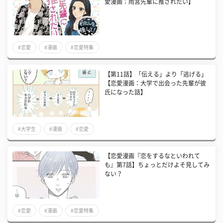
愛漫画：雨宮先輩に推されたい】
#恋愛
#漫画
#恋愛特集
【第11話】「伝える」より「逃げる」
【恋愛漫画：大学で出会った先輩が彼
氏になった話】
#大学生
#漫画
#恋愛
【恋愛漫画『恋をするなといわれて
も』第7話】ちょっとだけよそ見してみ
ない？
#恋愛
#漫画
#恋愛特集