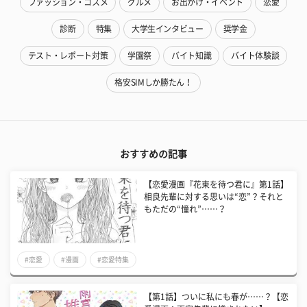
ファッション・コスメ
グルメ
お出かけ・イベント
恋愛
診断
特集
大学生インタビュー
奨学金
テスト・レポート対策
学園祭
バイト知識
バイト体験談
格安SIMしか勝たん！
おすすめの記事
【恋愛漫画『花束を待つ君に』第1話】
相良先輩に対する思いは“恋”？それと
もただの“憧れ”……？
#恋愛
#漫画
#恋愛特集
【第1話】ついに私にも春が……？【恋