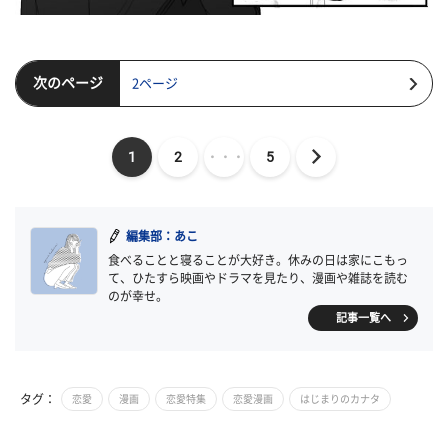
次のページ
2ページ
1
2
・・・
5
編集部：あこ
食べることと寝ることが大好き。休みの日は家にこもっ
て、ひたすら映画やドラマを見たり、漫画や雑誌を読む
のが幸せ。
記事一覧へ
タグ：
恋愛
漫画
恋愛特集
恋愛漫画
はじまりのカナタ