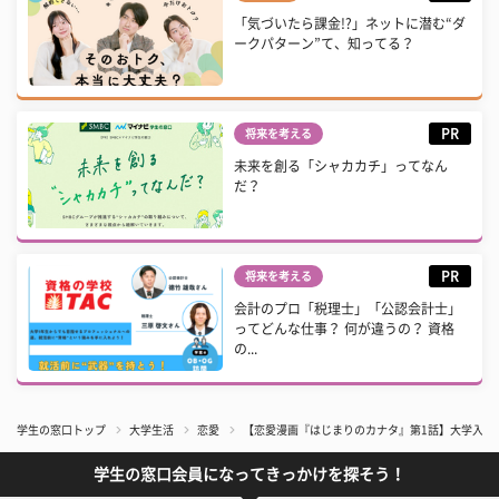
「気づいたら課金!?」ネットに潜む“ダ
ークパターン”て、知ってる？
PR
将来を考える
未来を創る「シャカカチ」ってなん
だ？
PR
将来を考える
会計のプロ「税理士」「公認会計士」
ってどんな仕事？ 何が違うの？ 資格
の...
学生の窓口トップ
大学生活
恋愛
【恋愛漫画『はじまりのカナタ』第1話】大学入学
学生の窓口会員になってきっかけを探そう！