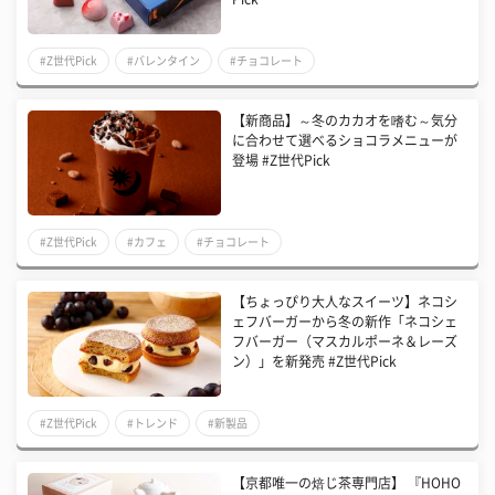
#Z世代Pick
#バレンタイン
#チョコレート
【新商品】～冬のカカオを嗜む～気分
に合わせて選べるショコラメニューが
登場 #Z世代Pick
#Z世代Pick
#カフェ
#チョコレート
【ちょっぴり大人なスイーツ】ネコシ
ェフバーガーから冬の新作「ネコシェ
フバーガー（マスカルポーネ＆レーズ
ン）」を新発売 #Z世代Pick
#Z世代Pick
#トレンド
#新製品
【京都唯一の焙じ茶専門店】 『HOHO