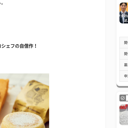
ら。
開
コシェフの自信作！
開
募
申