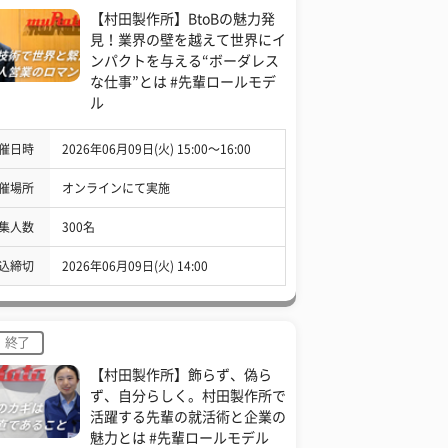
【村田製作所】BtoBの魅力発
見！業界の壁を越えて世界にイ
ンパクトを与える“ボーダレス
な仕事”とは #先輩ロールモデ
ル
催日時
2026年06月09日(火) 15:00〜16:00
催場所
オンラインにて実施
集人数
300名
込締切
2026年06月09日(火) 14:00
終了
【村田製作所】飾らず、偽ら
ず、自分らしく。村田製作所で
活躍する先輩の就活術と企業の
魅力とは #先輩ロールモデル