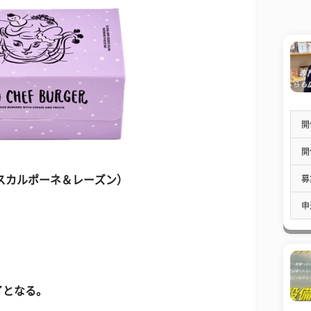
開
開
募
スカルポーネ＆レーズン）
申
了となる。