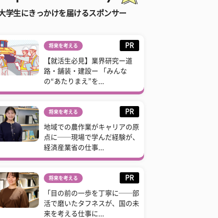
大学生にきっかけを届けるスポンサー
PR
将来を考える
【就活生必見】業界研究ー道
路・舗装・建設ー 「みんな
の“あたりまえ”を...
PR
将来を考える
地域での農作業がキャリアの原
点に──現場で学んだ経験が、
経済産業省の仕事...
PR
将来を考える
「目の前の一歩を丁寧に──部
活で磨いたタフネスが、国の未
来を考える仕事に...