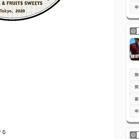
申
開
開
募
申
でる