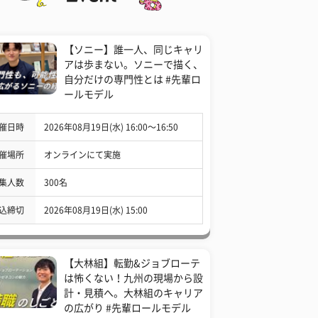
【ソニー】誰一人、同じキャリ
アは歩まない。ソニーで描く、
自分だけの専門性とは #先輩ロ
ールモデル
催日時
2026年08月19日(水) 16:00〜16:50
催場所
オンラインにて実施
集人数
300名
込締切
2026年08月19日(水) 15:00
【大林組】転勤&ジョブローテ
は怖くない！九州の現場から設
計・見積へ。大林組のキャリア
の広がり #先輩ロールモデル