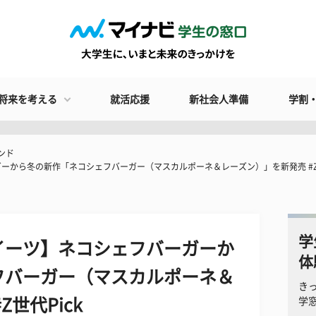
将来を考える
就活応援
新社会人準備
学割
ンド
から冬の新作「ネコシェフバーガー（マスカルポーネ＆レーズン）」を新発売 #Z世
学
イーツ】ネコシェフバーガーか
体
フバーガー（マスカルポーネ＆
き
世代Pick
学