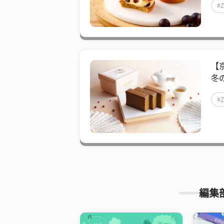
#
【京
冬の
#
編集