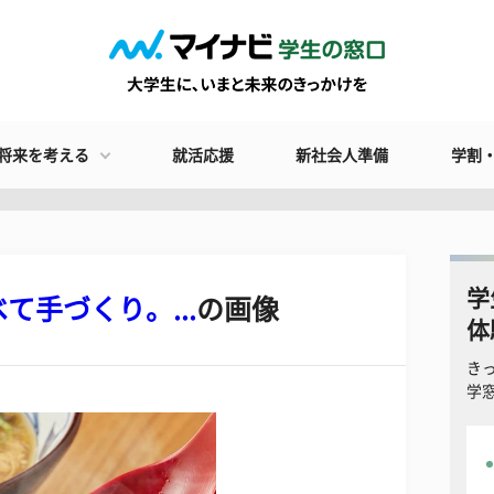
将来を考える
就活応援
新社会人準備
学割
学
手づくり。...
の画像
体
き
学