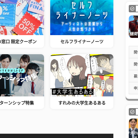
の窓口 限定クーポン
セルフライナーノーツ
開
開
募
申
ターンシップ特集
すれみの大学生あるある