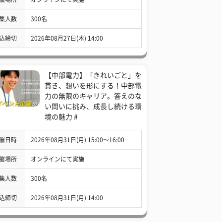
集人数
300名
込締切
2026年08月27日(木) 14:00
【中部電力】「きれいごと」を
貫き、想いを形にする！中部電
力の無限のキャリア。答えのな
い問いに挑み、成長し続ける環
境の魅力 #
催日時
2026年08月31日(月) 15:00〜16:00
催場所
オンラインにて実施
集人数
300名
込締切
2026年08月31日(月) 14:00