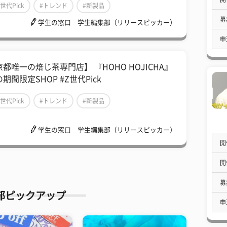
Z世代Pick
#トレンド
#新製品
募
学生の窓口 学生編集部（リリースピッカー）
申
都唯一の焙じ茶専門店】 『HOHO HOJICHA』
期間限定SHOP #Z世代Pick
Z世代Pick
#トレンド
#新製品
学生の窓口 学生編集部（リリースピッカー）
開
開
募
部ピックアップ
申