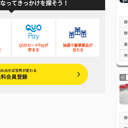
なってきっかけを探そう！
開
開
募
QUOカードPayが
抽選で豪華賞品が
催
貯まる
当たる
申
踏み出せば世界が変わる
無料会員登録
開