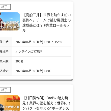
終了
【商船三井】世界を動かす船の
裏側へ。チームで挑む機関士の
達成感とは？ #先輩ロールモデ
ル
催日時
2026年06月30日(火) 15:00〜15:50
催場所
オンラインにて実施
集人数
300名
込締切
2026年06月30日(火) 14:00
終了
【村田製作所】BtoBの魅力発
見！業界の壁を越えて世界にイ
ンパクトを与える“ボーダレス