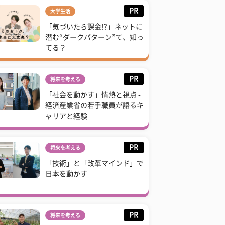
PR
大学生活
「気づいたら課金!?」ネットに
潜む“ダークパターン”て、知っ
てる？
PR
将来を考える
「社会を動かす」情熱と視点 -
経済産業省の若手職員が語るキ
ャリアと経験
PR
将来を考える
「技術」と「改革マインド」で
日本を動かす
PR
将来を考える