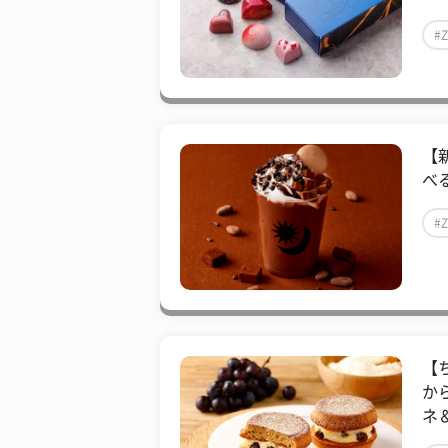
#
【
べ
#
【
か
ネ