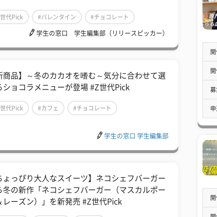
Z世代Pick
#バレンタイン
#チョコレート
学生の窓口 学生編集部（リリースピッカー）
開
開
新商品】～冬のカカオを嗜む～気分に合わせて選
るショコラメニューが登場 #Z世代Pick
募
Z世代Pick
#カフェ
#チョコレート
申
学生の窓口 学生編集部
ちょっぴり大人なスイーツ】ネコシェフバーガー
ら冬の新作「ネコシェフバーガー（マスカルポー
開
＆レーズン）」を新発売 #Z世代Pick
開