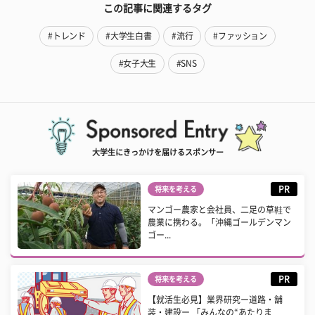
この記事に関連するタグ
#トレンド
#大学生白書
#流行
#ファッション
#女子大生
#SNS
大学生にきっかけを届けるスポンサー
PR
将来を考える
マンゴー農家と会社員、二足の草鞋で
農業に携わる。「沖縄ゴールデンマン
ゴー...
PR
将来を考える
【就活生必見】業界研究ー道路・舗
装・建設ー 「みんなの“あたりま