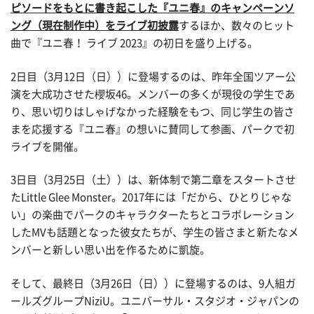
ピソードをもとに書き起こした『ユニ春』のキャンペーンソ
ング（現在制作中）をライブ初披露
するほか、数々のヒット
曲で『ユニ春！ ライブ 2023』の初日を盛り上げる。
2日目（3月12日（日））に登場するのは、昨年全国ツアー公
演を大成功させた櫻坂46。メンバーの多くが現役の学生であ
り、思い切りはしゃげなかった経験をもつ、同じ学生の皆さ
まを応援する『ユニ春』の想いに賛同して参画、パークで初
ライブを開催。
3日目（3月25日（土））は、新体制で第二章をスタートさせ
たLittle Glee Monster。2017年には「だから、ひとりじゃな
い」の楽曲でパークのキャラクターたちとコラボレーション
したMVも話題となった彼女たちが、学生の皆さまと新たなメ
ンバーと新しい思い出を作るために凱旋。
そして、最終日（3月26日（日））に登場するのは、9人組ガ
ールズグループNiziU。ユニバーサル・スタジオ・ジャパンの