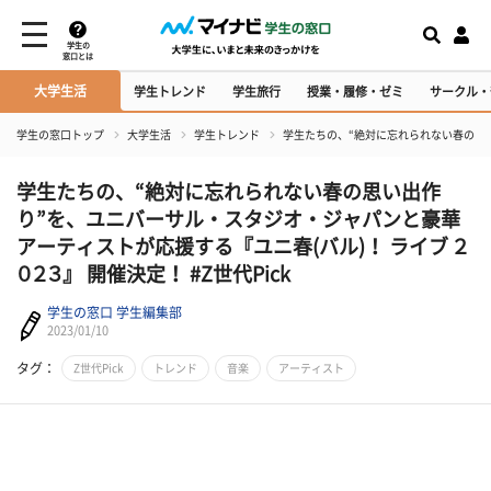
学生の
窓口とは
大学生活
学生トレンド
学生旅行
授業・履修・ゼミ
サークル・
学生の窓口トップ
大学生活
学生トレンド
学生たちの、“絶対に忘れられない春の思い
学生たちの、“絶対に忘れられない春の思い出作
り”を、ユニバーサル・スタジオ・ジャパンと豪華
アーティストが応援する『ユニ春(バル)！ ライブ ２
０２３』 開催決定！ #Z世代Pick
学生の窓口 学生編集部
2023/01/10
タグ：
Z世代Pick
トレンド
音楽
アーティスト