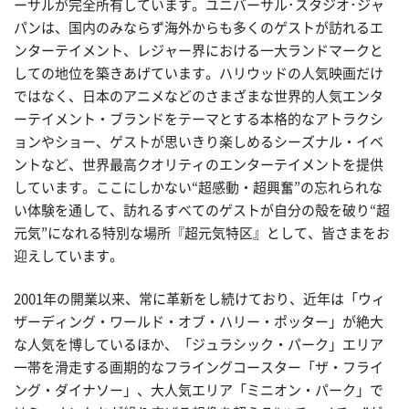
ーサルが完全所有しています。ユニバーサル･スタジオ･ジャ
パンは、国内のみならず海外からも多くのゲストが訪れるエ
ンターテイメント、レジャー界における一大ランドマークと
しての地位を築きあげています。ハリウッドの人気映画だけ
ではなく、日本のアニメなどのさまざまな世界的人気エンタ
ーテイメント・ブランドをテーマとする本格的なアトラクシ
ョンやショー、ゲストが思いきり楽しめるシーズナル・イベ
ントなど、世界最高クオリティのエンターテイメントを提供
しています。ここにしかない“超感動・超興奮”の忘れられな
い体験を通して、訪れるすべてのゲストが自分の殻を破り“超
元気”になれる特別な場所『超元気特区』として、皆さまをお
迎えしています。
2001年の開業以来、常に革新をし続けており、近年は「ウィ
ザーディング・ワールド・オブ・ハリー・ポッター」が絶大
な人気を博しているほか、「ジュラシック・パーク」エリア
一帯を滑走する画期的なフライングコースター「ザ・フライ
ング・ダイナソー」、大人気エリア「ミニオン・パーク」で