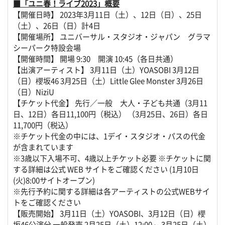
■「ユニ春！ライブ2023」概要
【開催日時】 2023年3月11日（土）、12日（日）、25日
（土）、26日（日）計4日
【開催場所】 ユニバーサル・スタジオ・ジャパン グラマ
シーパーク特設会場
【開催時間】 開場 9:30 開演 10:45（各日共通）
【出演アーティスト】 3月11日（土）YOASOBI 3月12日
（日）櫻坂46 3月25日（土）Little Glee Monster 3月26日
（日）NiziU
【チケット代金】 先行／一般 大人・子ども共通（3月11
日、12日）各日11,100円（税込） （3月25日、26日）各日
11,700円（税込）
※チケット代金の中には、1デイ・スタジオ・パスの代金
が含まれています
※3歳以下入場不可、4歳以上チケット必要 ※チケットに関
する詳細は公式 WEB サイトをご確認ください (1月10日
(火)8:00サイトオープン)
※先行予約に関する詳細は各アーティストの公式WEBサイ
トをご確認ください
【販売開始】 3月11日（土）YOASOBI、3月12日（日）櫻
坂46公演分 一般発売 2月25日（土）12:00～ 3月25日（土）