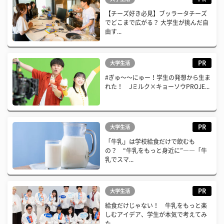
【チーズ好き必見】ブッラータチーズ
でどこまで広がる？ 大学生が挑んだ自
由す...
PR
大学生活
#ぎゅ〜〜にゅー！学生の発想から生ま
れた！ Jミルク×キョーソウPROJE...
PR
大学生活
「牛乳」は学校給食だけで飲むも
の？ “牛乳をもっと身近に”――「牛
乳でスマ...
PR
大学生活
給食だけじゃない！ 牛乳をもっと楽
しむアイデア、学生が本気で考えてみ
た