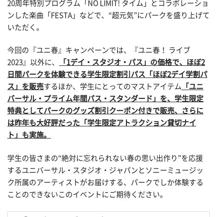
20周年特別プログラム「NO LIMIT! タイム」とコラボレーショ
ンした楽曲「FESTA」などで、“超元気”にパークを盛り上げて
いただく。
今回の『ユニ春』キャンペーンでは、『ユニ春！ ライブ
2023』以外に、
「1デイ・スタジオ・パス」の価格で、ほぼ2
日間パークを体験できる学生限定割引パス「ほぼ2デイ学割パ
ス」を販売
するほか、学生にとってのマストアイテム
「ユニ
バーサル・プライム年間パス・スタンダード」を、学生限定
特典としてパークのグッズ割引クーポン付きで販売、さらに
は昨年も大好評だった「学生限定アトラクション貸切ナイ
ト」も実施。
学生の皆さまの“絶対に忘れられない春の思い出作り”を応援
するユニバーサル・スタジオ・ジャパンとソニーミュージッ
ク所属のアーティストがお届けする、パークでしか体験する
ことのできないこのイベントにご期待ください。