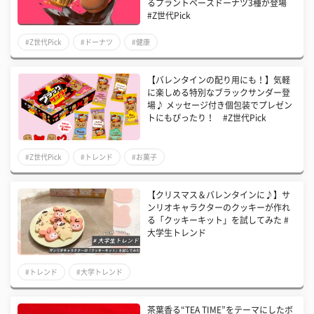
るプラントベースドーナツ3種が登場
#Z世代Pick
#Z世代Pick
#ドーナツ
#健康
【バレンタインの配り用にも！】気軽
に楽しめる特別なブラックサンダー登
場♪ メッセージ付き個包装でプレゼン
トにもぴったり！ #Z世代Pick
#Z世代Pick
#トレンド
#お菓子
【クリスマス＆バレンタインに♪】サ
ンリオキャラクターのクッキーが作れ
る「クッキーキット」を試してみた #
大学生トレンド
#トレンド
#大学トレンド
茶葉香る“TEA TIME”をテーマにしたボ