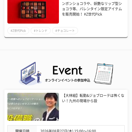
ンボンショコラや、妖艶なリップ型シ
ョコラ等、バレンタイン限定アイテム
を販売開始！ #Z世代Pick
#Z世代Pick
#トレンド
#チョコレート
オンラインイベントの参加申込
【大林組】転勤&ジョブローテは怖くな
い！九州の現場から設
開催日時
2026年08月27日(木) 15:00〜16:00