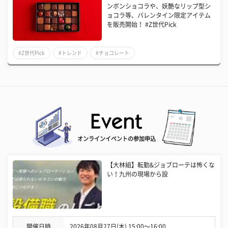
ンボンショコラや、妖艶なリップ型シ
ョコラ等、バレンタイン限定アイテム
を販売開始！ #Z世代Pick
#Z世代Pick
#トレンド
#チョコレート
オンラインイベントの参加申込
【大林組】転勤&ジョブローテは怖くな
い！九州の現場から設
開催日時
2026年08月27日(木) 15:00〜16:00