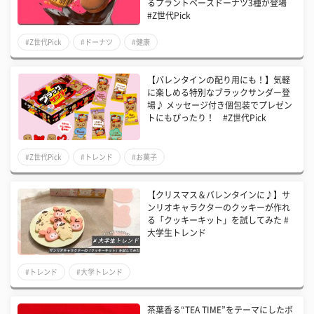
るプラントベースドーナツ3種が登場
#Z世代Pick
#Z世代Pick
#ドーナツ
#健康
【バレンタインの配り用にも！】気軽
に楽しめる特別なブラックサンダー登
場♪ メッセージ付き個包装でプレゼン
トにもぴったり！ #Z世代Pick
#Z世代Pick
#トレンド
#お菓子
【クリスマス＆バレンタインに♪】サ
ンリオキャラクターのクッキーが作れ
る「クッキーキット」を試してみた #
大学生トレンド
#トレンド
#大学トレンド
茶葉香る“TEA TIME”をテーマにしたボ