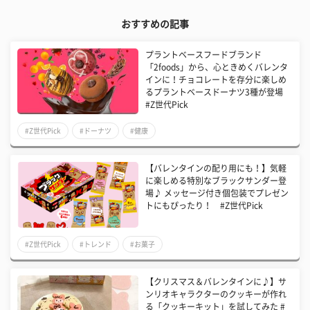
おすすめの記事
プラントベースフードブランド
「2foods」から、心ときめくバレンタ
インに！チョコレートを存分に楽しめ
るプラントベースドーナツ3種が登場
#Z世代Pick
#Z世代Pick
#ドーナツ
#健康
【バレンタインの配り用にも！】気軽
に楽しめる特別なブラックサンダー登
場♪ メッセージ付き個包装でプレゼン
トにもぴったり！ #Z世代Pick
#Z世代Pick
#トレンド
#お菓子
【クリスマス＆バレンタインに♪】サ
ンリオキャラクターのクッキーが作れ
る「クッキーキット」を試してみた #