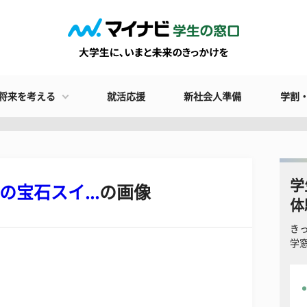
将来を考える
就活応援
新社会人準備
学割
学
の宝石スイ...
の画像
体
き
学