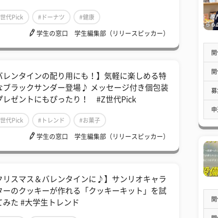
Z世代Pick
#ドーナツ
#健康
学生の窓口 学生編集部（リリースピッカー）
開
開
バレンタインの配り用にも！】気軽に楽しめる特
なブラックサンダー登場♪ メッセージ付き個包装
募
プレゼントにもぴったり！ #Z世代Pick
申
Z世代Pick
#トレンド
#お菓子
学生の窓口 学生編集部（リリースピッカー）
クリスマス＆バレンタインに♪】サンリオキャラ
ターのクッキーが作れる「クッキーキット」を試
開
てみた #大学生トレンド
開