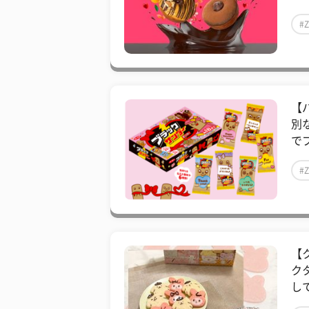
#
【
別
で
#
【
ク
し