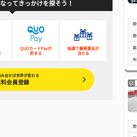
なってきっかけを探そう！
開
開
募
QUOカードPayが
抽選で豪華賞品が
催
貯まる
当たる
申
踏み出せば世界が変わる
無料会員登録
開