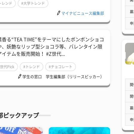
トレンド
#大学トレンド
募
マイナビニュース編集部
申
葉香る“TEA TIME”をテーマにしたボンボンショコ
や、妖艶なリップ型ショコラ等、バレンタイン限
イテムを販売開始！ #Z世代...
Z世代Pick
#トレンド
#チョコレート
学生の窓口 学生編集部（リリースピッカー）
開
開
募
部ピックアップ
申