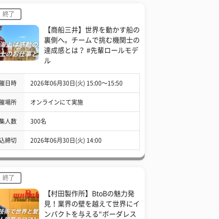
終了
【商船三井】世界を動かす船の
裏側へ。チームで挑む機関士の
達成感とは？ #先輩ロールモデ
ル
催日時
2026年06月30日(火) 15:00〜15:50
催場所
オンラインにて実施
集人数
300名
込締切
2026年06月30日(火) 14:00
終了
【村田製作所】BtoBの魅力発
見！業界の壁を越えて世界にイ
ンパクトを与える“ボーダレス