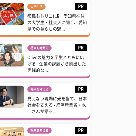
PR
大学生活
都民もトリコに⁉ 愛知県在住
の大学生・社会人に聞く、愛知
県での暮らしの魅...
PR
将来を考える
Oliveの魅力を学生とともに広
げる - 企業の課題から創出した
実践的な...
PR
将来を考える
見えない現場に光を当て、日本
社会を支える - 経済産業省・水
口さんが語る...
PR
将来を考える