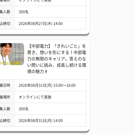
集人数
300名
込締切
2026年08月27日(木) 14:00
【中部電力】「きれいごと」を
貫き、想いを形にする！中部電
力の無限のキャリア。答えのな
い問いに挑み、成長し続ける環
境の魅力 #
催日時
2026年08月31日(月) 15:00〜16:00
催場所
オンラインにて実施
集人数
300名
込締切
2026年08月31日(月) 14:00