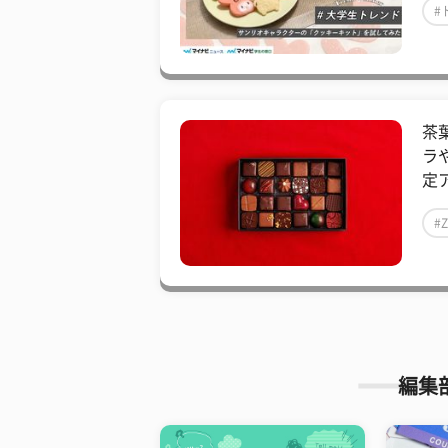
#
茶
ラ
定ア
#
編集