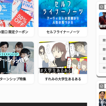
の窓口 限定クーポン
セルフライナーノーツ
開
開
募
申
ターンシップ特集
すれみの大学生あるある