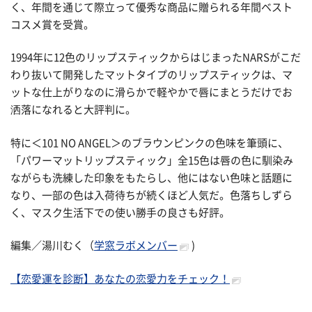
く、年間を通じて際立って優秀な商品に贈られる年間ベスト
コスメ賞を受賞。
1994年に12色のリップスティックからはじまったNARSがこだ
わり抜いて開発したマットタイプのリップスティックは、マ
ットな仕上がりなのに滑らかで軽やかで唇にまとうだけでお
洒落になれると大評判に。
特に＜101 NO ANGEL＞のブラウンピンクの色味を筆頭に、
「パワーマットリップスティック」全15色は唇の色に馴染み
ながらも洗練した印象をもたらし、他にはない色味と話題に
なり、一部の色は入荷待ちが続くほど人気だ。色落ちしずら
く、マスク生活下での使い勝手の良さも好評。
編集／湯川むく（
学窓ラボメンバー
)
【恋愛運を診断】あなたの恋愛力をチェック！