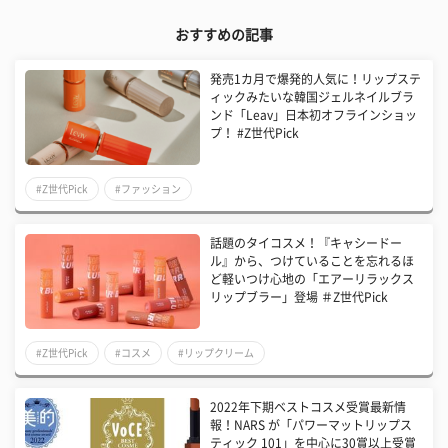
おすすめの記事
発売1カ月で爆発的人気に！リップステ
ィックみたいな韓国ジェルネイルブラ
ンド「Leav」日本初オフラインショッ
プ！ #Z世代Pick
#Z世代Pick
#ファッション
話題のタイコスメ！『キャシードー
ル』から、つけていることを忘れるほ
ど軽いつけ心地の「エアーリラックス
リップブラー」登場 ＃Z世代Pick
#Z世代Pick
#コスメ
#リップクリーム
2022年下期ベストコスメ受賞最新情
報！NARS が「パワーマットリップス
ティック 101」を中心に30賞以上受賞