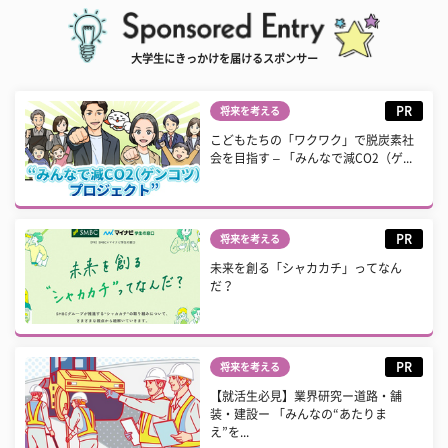
大学生にきっかけを届けるスポンサー
PR
将来を考える
こどもたちの「ワクワク」で脱炭素社
会を目指す – 「みんなで減CO2（ゲ...
PR
将来を考える
未来を創る「シャカカチ」ってなん
だ？
PR
将来を考える
【就活生必見】業界研究ー道路・舗
装・建設ー 「みんなの“あたりま
え”を...