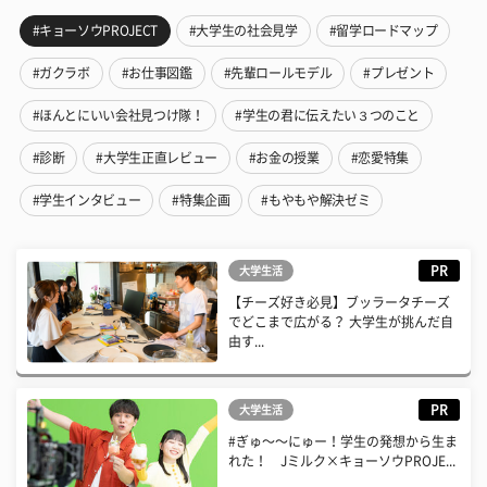
#キョーソウPROJECT
#大学生の社会見学
#留学ロードマップ
#ガクラボ
#お仕事図鑑
#先輩ロールモデル
#プレゼント
#ほんとにいい会社見つけ隊！
#学生の君に伝えたい３つのこと
#診断
#大学生正直レビュー
#お金の授業
#恋愛特集
#学生インタビュー
#特集企画
#もやもや解決ゼミ
PR
大学生活
【チーズ好き必見】ブッラータチーズ
でどこまで広がる？ 大学生が挑んだ自
由す...
PR
大学生活
#ぎゅ〜〜にゅー！学生の発想から生ま
れた！ Jミルク×キョーソウPROJE...