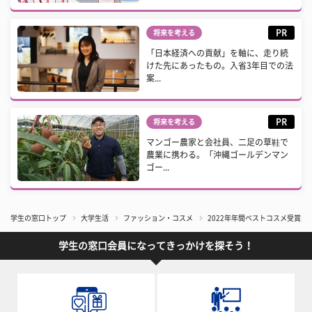
PR
将来を考える
「日本経済への貢献」を軸に、走り続
けた先にあったもの。入省3年目での法
案...
PR
将来を考える
マンゴー農家と会社員、二足の草鞋で
農業に携わる。「沖縄ゴールデンマン
ゴー...
学生の窓口トップ
大学生活
ファッション・コスメ
2022年年間ベストコスメ受賞最
学生の窓口会員になってきっかけを探そう！