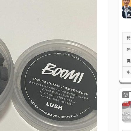
開
開
募
申