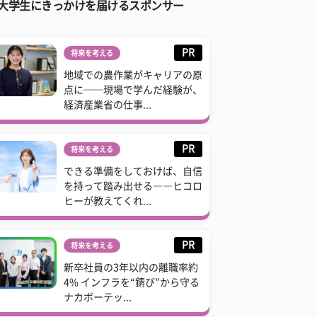
大学生にきっかけを届けるスポンサー
PR
将来を考える
地域での農作業がキャリアの原
点に──現場で学んだ経験が、
経済産業省の仕事...
PR
将来を考える
できる準備をしておけば、自信
を持って踏み出せる――ヒコロ
ヒーが教えてくれ...
PR
将来を考える
新卒社員の3年以内の離職率約
4% インフラを“錆び”から守る
ナカボーテッ...