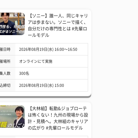
【ソニー】誰一人、同じキャリ
アは歩まない。ソニーで描く、
自分だけの専門性とは #先輩ロ
ールモデル
催日時
2026年08月19日(水) 16:00〜16:50
催場所
オンラインにて実施
集人数
300名
込締切
2026年08月19日(水) 15:00
【大林組】転勤&ジョブローテ
は怖くない！九州の現場から設
計・見積へ。大林組のキャリア
の広がり #先輩ロールモデル