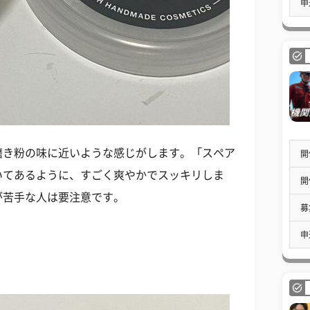
申
磨き粉の味に近いような感じがします。「スペア
開
いてあるように、すごく爽やかでスッキリしま
開
が苦手な人は要注意です。
募
申