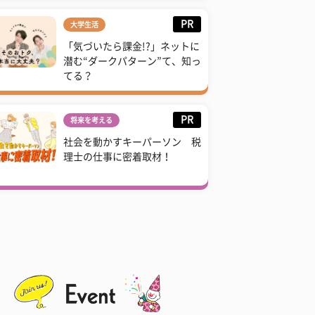
PR
大学生活
「気づいたら課金!?」ネットに
潜む“ダークパターン”て、知っ
てる？
PR
将来を考える
社会を動かすキーパーソン 税
理士の仕事に密着取材！