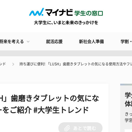
将来を考える
就活応援
新社会人準備
学割
ンド
持ち運びに便利! 「LUSH」歯磨きタブレットの気になる使用方法やフ
学
USH」歯磨きタブレットの気にな
体
をご紹介 #大学生トレンド
き
学
あとで読む