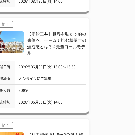
込締切
2026年08月31日(月) 14:00
終了
【商船三井】世界を動かす船の
裏側へ。チームで挑む機関士の
達成感とは？ #先輩ロールモデ
ル
催日時
2026年06月30日(火) 15:00〜15:50
催場所
オンラインにて実施
集人数
300名
込締切
2026年06月30日(火) 14:00
終了
【村田製作所】BtoBの魅力発