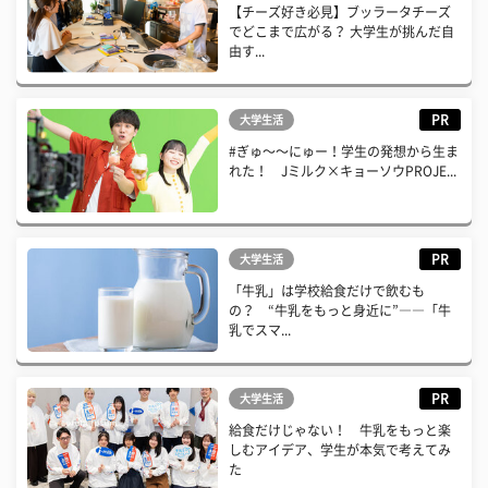
【チーズ好き必見】ブッラータチーズ
でどこまで広がる？ 大学生が挑んだ自
由す...
PR
大学生活
#ぎゅ〜〜にゅー！学生の発想から生ま
れた！ Jミルク×キョーソウPROJE...
PR
大学生活
「牛乳」は学校給食だけで飲むも
の？ “牛乳をもっと身近に”――「牛
乳でスマ...
PR
大学生活
給食だけじゃない！ 牛乳をもっと楽
しむアイデア、学生が本気で考えてみ
た