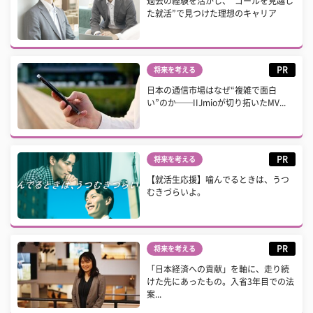
過去の経験を活かし、“ゴールを見越し
た就活”で見つけた理想のキャリア
PR
将来を考える
日本の通信市場はなぜ“複雑で面白
い”のか──IIJmioが切り拓いたMV...
PR
将来を考える
【就活生応援】噛んでるときは、うつ
むきづらいよ。
PR
将来を考える
「日本経済への貢献」を軸に、走り続
けた先にあったもの。入省3年目での法
案...