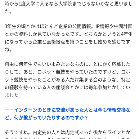
時から1度大学に入るなら大学院までじゃないかなと思いまし
た。
3年生の頃とかはほとんど企業の公開情報。IR情報や
中間計画
とかの資料しか
見ていなかったです
。
どちらかというと4年生
になってから
企業と直接接点を持つことをし始めた感じです
ね。
自由に何年生でもいいよみたいなものに、とにかく応募した
りして、あと、
ロボット競技を
やっていた
の
ですけど、ロボ
ット競技をやったことがある人だけ集まる会の
ような、特定
の経験を持っている人の座談会とかには
毎年参加とか
してい
ました。
――インターンのときに交流があった人とは
今も情報交換な
ど、何か繋がっていたりするのですか？
そうですね。内定先の人とは内定式あった後からラインとか