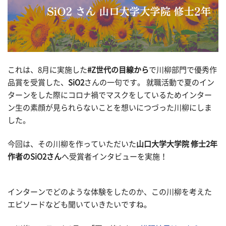
これは、8月に実施した
#Z世代の目線から
で川柳部門で優秀作
品賞を受賞した、
SiO2
さんの一句です。 就職活動で夏のイン
ターンをした際にコロナ禍でマスクをしているためインター
ン生の素顔が見られらないことを想いにつづった川柳にしま
した。
今回は、その川柳を作っていただいた
山口大学大学院 修士2年
作者のSiO2さん
へ受賞者インタビューを実施！
インターンでどのような体験をしたのか、この川柳を考えた
エピソードなども聞いていきたいですね。