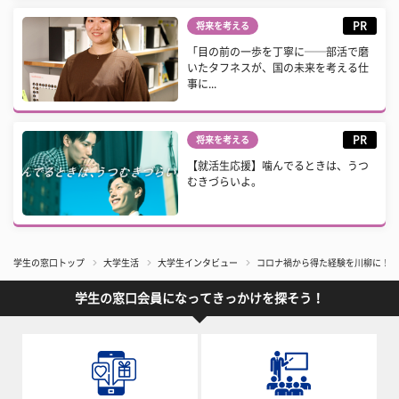
PR
将来を考える
「目の前の一歩を丁寧に──部活で磨
いたタフネスが、国の未来を考える仕
事に...
PR
将来を考える
【就活生応援】噛んでるときは、うつ
むきづらいよ。
学生の窓口トップ
大学生活
大学生インタビュー
コロナ禍から得た経験を川柳に！｜テ
学生の窓口会員になってきっかけを探そう！