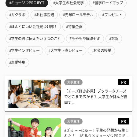
#キョーソウPROJECT
#大学生の社会見学
#留学ロードマップ
#ガクラボ
#お仕事図鑑
#先輩ロールモデル
#プレゼント
#ほんとにいい会社見つけ隊！
#特集企画
#学生の君に伝えたい３つのこと
#もやもや解決ゼミ
#診断
#学生インタビュー
#大学生正直レビュー
#お金の授業
#恋愛特集
PR
大学生活
【チーズ好き必見】ブッラータチーズ
でどこまで広がる？ 大学生が挑んだ自
由す...
PR
大学生活
#ぎゅ〜〜にゅー！学生の発想から生ま
れた！ Jミルク×キョーソウPROJE...