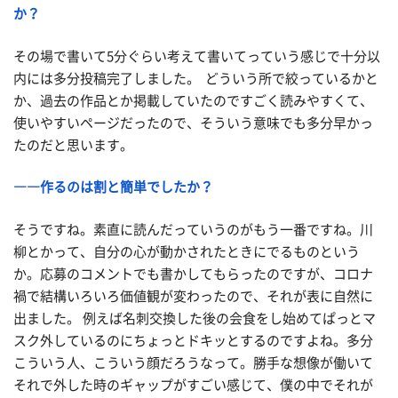
か？
その場で書いて5分ぐらい
考えて書いてっていう感じで
十分以
内には多分投稿完了しました。 どういう所で絞っているかと
か、過去の作品とか掲載していたのですごく読みやすくて、
使いやすいページだったので、そういう意味でも多分早かっ
たのだと思います。
――作るのは割と簡単でしたか？
そうですね。素直に読んだっていうのがもう一番ですね。川
柳とかって、自分の心が動かされたときにでるものと
いう
か。応募のコメントでも書かしてもらったのですが、コロナ
禍で結構いろいろ価値観が変わったので、それが表に自然に
出ました。
例えば名刺交換した後の会食をし始めてぱっとマ
スク外しているのにちょっとドキッとするのですよね。多分
こういう人、こういう顔だろうなって。勝手な想像が働いて
それで外した時のギャップがすごい感じて、僕の中でそれが