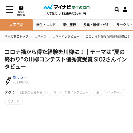
学生の
窓口とは
大学生活
学生トレンド
学生旅行
授業・履修・ゼミ
サークル・
学生の窓口トップ
大学生活
大学生インタビュー
コロナ禍から得た経験を川柳に！｜テ
コロナ禍から得た経験を川柳に！｜テーマは”夏の
終わり”の川柳コンテスト優秀賞受賞 SiO2さんイン
タビュー
さっき―
2023/02/03
タグ：
Z世代の目線から
川柳
学生インタビュー
夏
インターン
ガクラボ