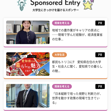
大学生にきっかけを届けるスポンサー
PR
将来を考える
地域での農作業がキャリアの原点に
──現場で学んだ経験が、経済産業省
の仕事...
PR
大学生活
都民もトリコに⁉ 愛知県在住の大学
生・社会人に聞く、愛知県での暮らし
の魅...
PR
将来を考える
「日本縦断で培った視野と判断力が、
世界を動かす政策の現場で生きてい
る」