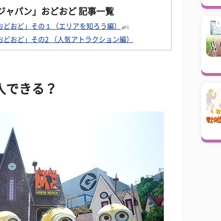
ジャパン」
おどおど 記事一覧
おどおど」その１（エリアを知ろう編）
どおど」その2 （人気アトラクション編）
入できる？