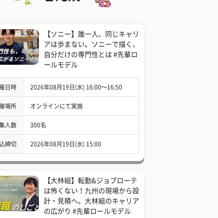
【ソニー】誰一人、同じキャリ
アは歩まない。ソニーで描く、
自分だけの専門性とは #先輩ロ
ールモデル
催日時
2026年08月19日(水) 16:00〜16:50
催場所
オンラインにて実施
集人数
300名
込締切
2026年08月19日(水) 15:00
【大林組】転勤&ジョブローテ
は怖くない！九州の現場から設
計・見積へ。大林組のキャリア
の広がり #先輩ロールモデル