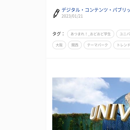
デジタル・コンテンツ・パブリ
2023/01/21
タグ：
あつまれ！_おどおど学生
ユニバ
大阪
関西
テーマパーク
トレン