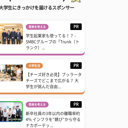
大学生にきっかけを届けるスポンサー
PR
将来を考える
学生起業家も使ってる！？ -
SMBCグループの「Trunk（ト
ランク）...
PR
大学生活
【チーズ好き必見】ブッラータ
チーズでどこまで広がる？ 大
学生が挑んだ自由...
PR
将来を考える
新卒社員の3年以内の離職率約
4% インフラを“錆び”から守る
ナカボーテッ...