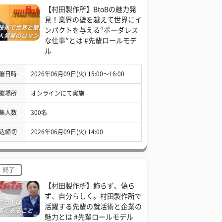
【村田製作所】BtoBの魅力発
見！業界の壁を越えて世界にイ
ンパクトを与える“ボーダレス
な仕事”とは #先輩ロールモデ
ル
催日時
2026年06月09日(火) 15:00〜16:00
催場所
オンラインにて実施
集人数
300名
込締切
2026年06月09日(火) 14:00
終了
【村田製作所】飾らず、偽ら
ず、自分らしく。村田製作所で
活躍する先輩の就活術と企業の
魅力とは #先輩ロールモデル