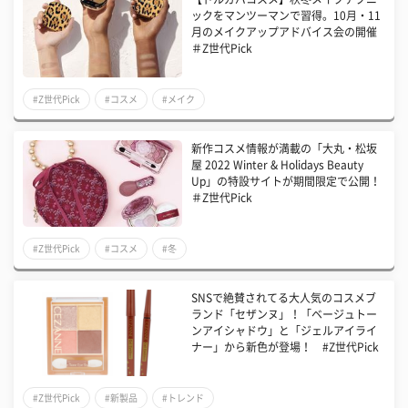
ックをマンツーマンで習得。10月・11
月のメイクアップアドバイス会の開催
＃Z世代Pick
#Z世代Pick
#コスメ
#メイク
新作コスメ情報が満載の「大丸・松坂
屋 2022 Winter & Holidays Beauty
Up」の特設サイトが期間限定で公開！
＃Z世代Pick
#Z世代Pick
#コスメ
#冬
SNSで絶賛されてる大人気のコスメブ
ランド「セザンヌ」！「ベージュトー
ンアイシャドウ」と「ジェルアイライ
ナー」から新色が登場！ #Z世代Pick
#Z世代Pick
#新製品
#トレンド