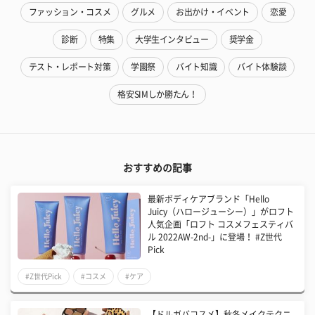
ファッション・コスメ
グルメ
お出かけ・イベント
恋愛
診断
特集
大学生インタビュー
奨学金
テスト・レポート対策
学園祭
バイト知識
バイト体験談
格安SIMしか勝たん！
おすすめの記事
最新ボディケアブランド「Hello
Juicy（ハロージューシー）」がロフト
人気企画「ロフト コスメフェスティバ
ル 2022AW-2nd-」に登場！ #Z世代
Pick
#Z世代Pick
#コスメ
#ケア
【ドルガバコスメ】秋冬メイクテクニ