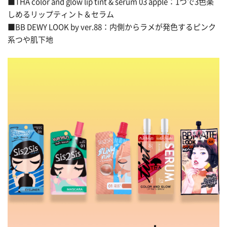
■THA color and glow lip tint & serum 03 apple：1つで3色楽
しめるリップティント＆セラム
■BB DEWY LOOK by ver.88：内側からラメが発色するピンク
系つや肌下地