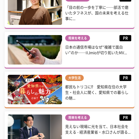
「目の前の一歩を丁寧に──部活で磨
いたタフネスが、国の未来を考える仕
事に...
PR
将来を考える
日本の通信市場はなぜ“複雑で面白
い”のか──IIJmioが切り拓いたMV...
PR
大学生活
都民もトリコに⁉ 愛知県在住の大学
生・社会人に聞く、愛知県での暮らし
の魅...
PR
将来を考える
見えない現場に光を当て、日本社会を
支える - 経済産業省・水口さんが語る...