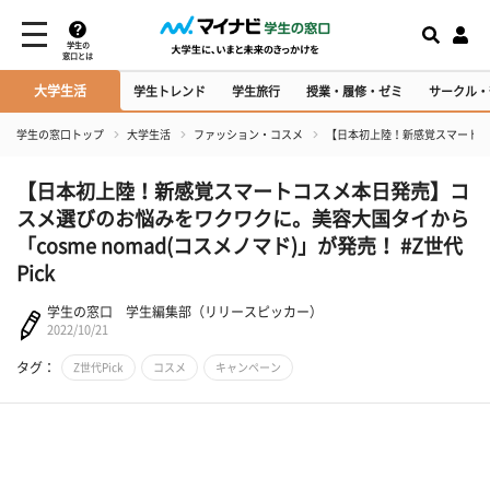
学生の
窓口とは
大学生活
学生トレンド
学生旅行
授業・履修・ゼミ
サークル・
学生の窓口トップ
大学生活
ファッション・コスメ
【日本初上陸！新感覚スマートコス
【日本初上陸！新感覚スマートコスメ本日発売】コ
スメ選びのお悩みをワクワクに。美容大国タイから
「cosme nomad(コスメノマド)」が発売！ #Z世代
Pick
学生の窓口 学生編集部（リリースピッカー）
2022/10/21
タグ：
Z世代Pick
コスメ
キャンペーン