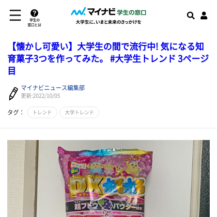
学生の
窓口とは
【懐かし可愛い】大学生の間で流行中! 気になる知
育菓子3つを作ってみた。 #大学生トレンド 3ページ
目
マイナビニュース編集部
更新:2022/10/05
タグ：
トレンド
大学トレンド