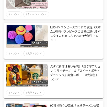
#トレンド
#ティーントレンド
LUSH×ワンピースコラボの限定バスボ
ムが登場! ワンピースの世界に浸れるバ
スタイムを楽しんでみた #大学生トレ
ンド
#トレンド
#大学トレンド
スタバ新作はおいも味! 「焼き芋ブリュ
レ フラペチーノ」＆「スイートポテト
デニッシュ」実食レポート #大学生ト
レンド
#トレンド
#大学トレンド
90秒で熱々が完成!? 本格ラーメンが買