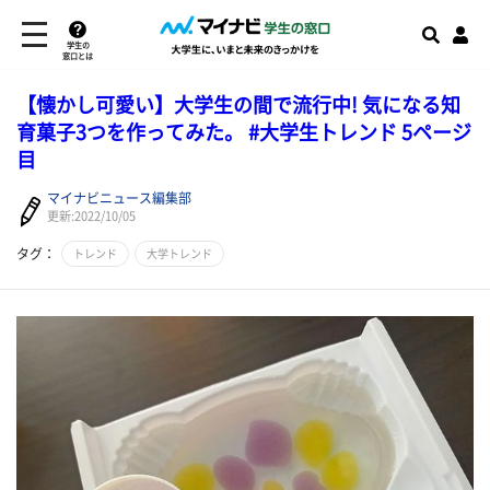
学生の
窓口とは
【懐かし可愛い】大学生の間で流行中! 気になる知
育菓子3つを作ってみた。 #大学生トレンド 5ページ
目
マイナビニュース編集部
更新:2022/10/05
タグ：
トレンド
大学トレンド