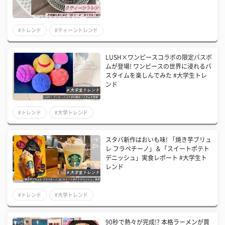
#トレンド
#ティーントレンド
LUSH×ワンピースコラボの限定バスボ
ムが登場! ワンピースの世界に浸れるバ
スタイムを楽しんでみた #大学生トレ
ンド
#トレンド
#大学トレンド
スタバ新作はおいも味! 「焼き芋ブリュ
レ フラペチーノ」＆「スイートポテト
デニッシュ」実食レポート #大学生ト
レンド
#トレンド
#大学トレンド
90秒で熱々が完成!? 本格ラーメンが買