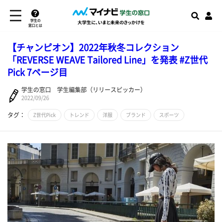
学生の
窓口とは
【チャンピオン】2022年秋冬コレクション
「REVERSE WEAVE Tailored Line」を発表 #Z世代
Pick 7ページ目
学生の窓口 学生編集部（リリースピッカー）
2022/09/26
タグ：
Z世代Pick
トレンド
洋服
ブランド
スポーツ