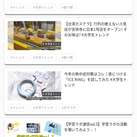
#トレンド
#大学トレンド
#食べ物
【台湾カステラ】行列の絶えない人気
店が吉祥寺に日本1号店をオープン! そ
のお味は? #大学生トレンド
#トレンド
#大学トレンド
#食べ物
今年の熱中症対策はコレ！首につける
「ICE RING」を試してみた #大学生ト
レンド
#トレンド
#大学トレンド
#ガクラボ
【学窓ラボ通信vol.3】学窓ラボの活動
を覗いてみよう～！