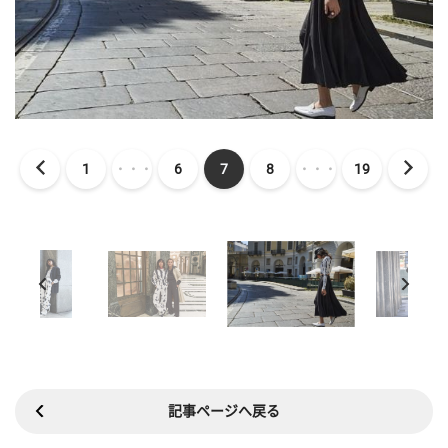
1
・・・
6
7
8
・・・
19
記事ページへ戻る