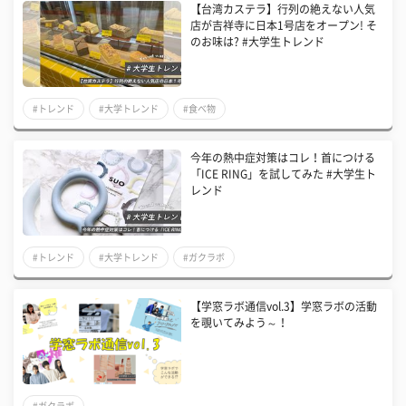
【台湾カステラ】行列の絶えない人気
店が吉祥寺に日本1号店をオープン! そ
のお味は? #大学生トレンド
#トレンド
#大学トレンド
#食べ物
今年の熱中症対策はコレ！首につける
「ICE RING」を試してみた #大学生ト
レンド
#トレンド
#大学トレンド
#ガクラボ
【学窓ラボ通信vol.3】学窓ラボの活動
を覗いてみよう～！