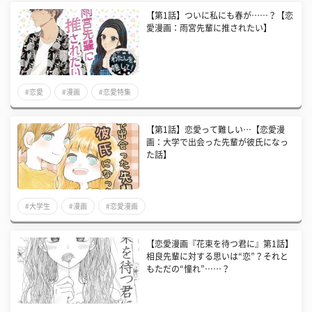
【第1話】ついに私にも春が……？【恋
愛漫画：雨宮先輩に推されたい】
#恋愛
#漫画
#恋愛特集
【第1話】恋愛って難しい…【恋愛漫
画：大学で出会った先輩が彼氏になっ
た話】
#大学生
#漫画
#恋愛漫画
【恋愛漫画『花束を待つ君に』第1話】
相良先輩に対する思いは“恋”？それと
もただの“憧れ”……？