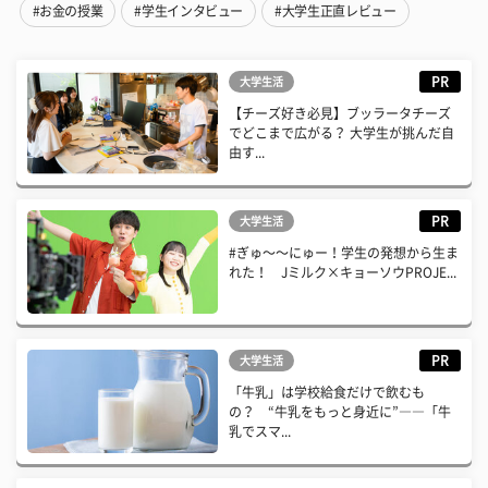
#お金の授業
#学生インタビュー
#大学生正直レビュー
PR
大学生活
【チーズ好き必見】ブッラータチーズ
でどこまで広がる？ 大学生が挑んだ自
由す...
PR
大学生活
#ぎゅ〜〜にゅー！学生の発想から生ま
れた！ Jミルク×キョーソウPROJE...
PR
大学生活
「牛乳」は学校給食だけで飲むも
の？ “牛乳をもっと身近に”――「牛
乳でスマ...