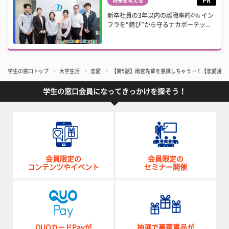
PR
将来を考える
新卒社員の3年以内の離職率約4% イン
フラを“錆び”から守るナカボーテッ...
学生の窓口トップ
大学生活
恋愛
【第5話】雨宮先輩を意識しちゃう…！【恋愛漫画
学生の窓口会員になってきっかけを探そう！
会員限定の
会員限定の
コンテンツやイベント
セミナー開催
QUOカードPayが
抽選で豪華賞品が