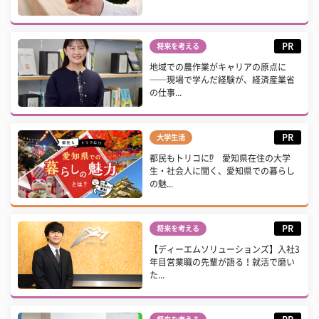
PR
将来を考える
地域での農作業がキャリアの原点に
──現場で学んだ経験が、経済産業省
の仕事...
PR
大学生活
都民もトリコに⁉ 愛知県在住の大学
生・社会人に聞く、愛知県での暮らし
の魅...
PR
将来を考える
【ディーエムソリューションズ】入社3
年目営業職の先輩が語る！就活で磨い
た...