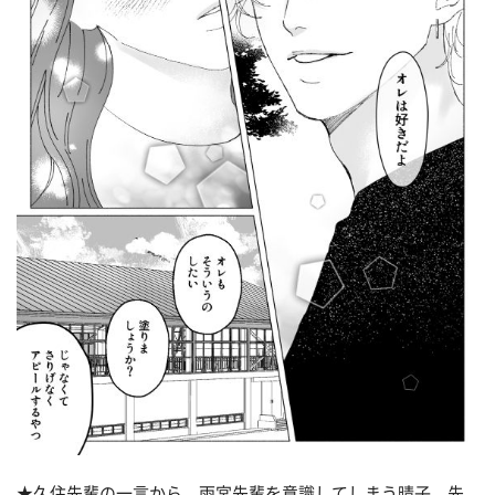
★久住先輩の一言から、雨宮先輩を意識してしまう晴子。先