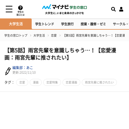
学生の
窓口とは
大学生活
学生トレンド
学生旅行
授業・履修・ゼミ
サークル・
学生の窓口トップ
大学生活
恋愛
【第5話】雨宮先輩を意識しちゃう…！【恋愛漫画
【第5話】雨宮先輩を意識しちゃう…！【恋愛漫
画：雨宮先輩に推されたい】
編集部：あこ
更新:2022/11/10
タグ：
恋愛
漫画
恋愛特集
恋愛漫画
雨宮先輩に推されたい