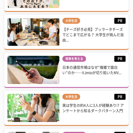
PR
大学生活
【チーズ好き必見】ブッラータチーズ
でどこまで広がる？ 大学生が挑んだ自
由...
PR
将来を考える
日本の通信市場はなぜ“複雑で面白
い”のか──IIJmioが切り拓いたMV...
PR
大学生活
実は学生の約4人に3人が経験あり!? ア
ンケートから知るダークパターン入門