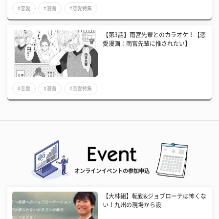
#恋愛
#漫画
#恋愛特集
【第3話】雨宮先輩とのカラオケ！【恋
愛漫画：雨宮先輩に推されたい】
#恋愛
#漫画
#恋愛特集
オンラインイベントの参加申込
【大林組】転勤&ジョブローテは怖くな
い！九州の現場から設