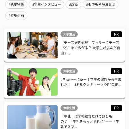
#恋愛特集
#学生インタビュー
#診断
#もやもや解決ゼミ
#特集企画
PR
大学生活
【チーズ好き必見】ブッラータチーズ
でどこまで広がる？ 大学生が挑んだ自
由す...
PR
大学生活
#ぎゅ〜〜にゅー！学生の発想から生ま
れた！ Jミルク×キョーソウPROJE...
PR
大学生活
「牛乳」は学校給食だけで飲むも
の？ “牛乳をもっと身近に”――「牛
乳でスマ...