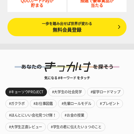
QUOカードPayが
抽選で豪華賞品が
貯まる
当たる
一歩を踏み出せば世界が変わる
無料会員登録
気になる #キーワード をタッチ
#キョーソウPROJECT
#大学生の社会見学
#留学ロードマップ
#ガクラボ
#お仕事図鑑
#先輩ロールモデル
#プレゼント
#ほんとにいい会社見つけ隊！
#お金の授業
#大学生正直レビュー
#学生の君に伝えたい３つのこと