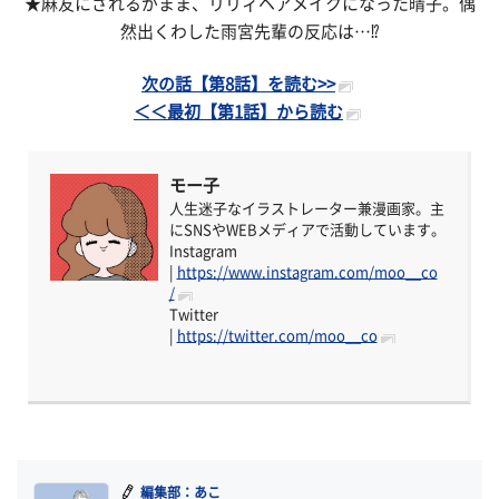
★麻友にされるがまま、リリィヘアメイクになった晴子。偶
然出くわした雨宮先輩の反応は…⁉
次の話【第8話】を読む>>
＜＜最初【第1話】から読む
モー子
人生迷子なイラストレーター兼漫画家。主
にSNSやWEBメディアで活動しています。
Instagram
|
https://www.instagram.com/moo__co
/
Twitter
|
https://twitter.com/moo__co
編集部：あこ