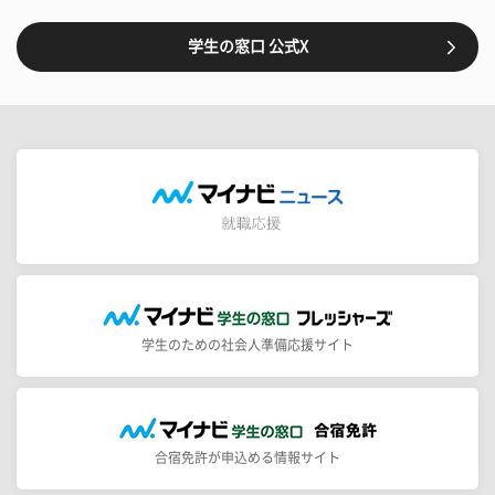
学生の窓口 公式X
学生のための社会人準備応援サイト
合宿免許が申込める情報サイト