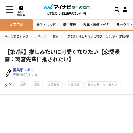
学生の
窓口とは
大学生活
学生トレンド
学生旅行
授業・履修・ゼミ
サークル・
学生の窓口トップ
大学生活
恋愛
【第7話】推しみたいに可愛くなりたい【恋愛漫画
【第7話】推しみたいに可愛くなりたい【恋愛漫
画：雨宮先輩に推されたい】
編集部：あこ
更新:2022/11/10
タグ：
恋愛
漫画
恋愛特集
恋愛漫画
雨宮先輩に推されたい