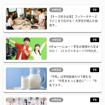
PR
大学生活
【チーズ好き必見】ブッラータチーズ
でどこまで広がる？ 大学生が挑んだ自
由す...
PR
大学生活
#ぎゅ〜〜にゅー！学生の発想から生ま
れた！ Jミルク×キョーソウPROJE...
PR
大学生活
「牛乳」は学校給食だけで飲むも
の？ “牛乳をもっと身近に”――「牛
乳でスマ...
PR
大学生活