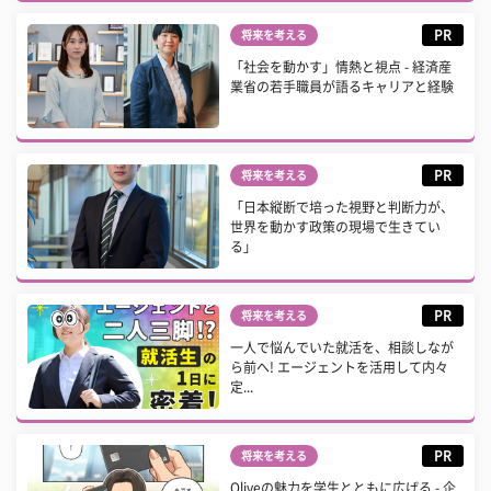
PR
将来を考える
「社会を動かす」情熱と視点 - 経済産
業省の若手職員が語るキャリアと経験
PR
将来を考える
「日本縦断で培った視野と判断力が、
世界を動かす政策の現場で生きてい
る」
PR
将来を考える
一人で悩んでいた就活を、相談しなが
ら前へ! エージェントを活用して内々
定...
PR
将来を考える
Oliveの魅力を学生とともに広げる - 企