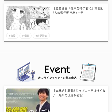
【恋愛漫画『花束を待つ君に』第3話】
2人の恋が動き出す…⁉
#恋愛
#漫画
#恋愛特集
オンラインイベントの参加申込
【大林組】転勤&ジョブローテは怖くな
い！九州の現場から設