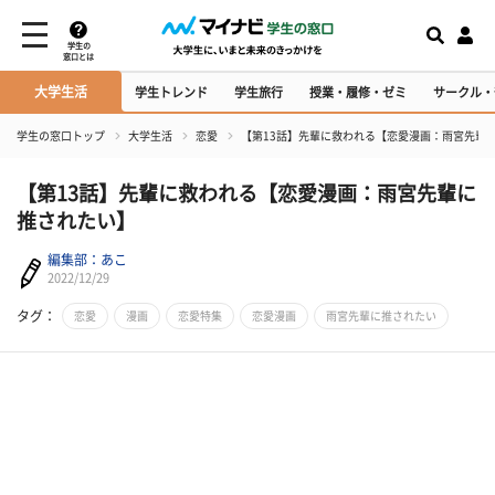
学生の
窓口とは
大学生活
学生トレンド
学生旅行
授業・履修・ゼミ
サークル・
学生の窓口トップ
大学生活
恋愛
【第13話】先輩に救われる【恋愛漫画：雨宮先輩
【第13話】先輩に救われる【恋愛漫画：雨宮先輩に
推されたい】
編集部：あこ
2022/12/29
タグ：
恋愛
漫画
恋愛特集
恋愛漫画
雨宮先輩に推されたい