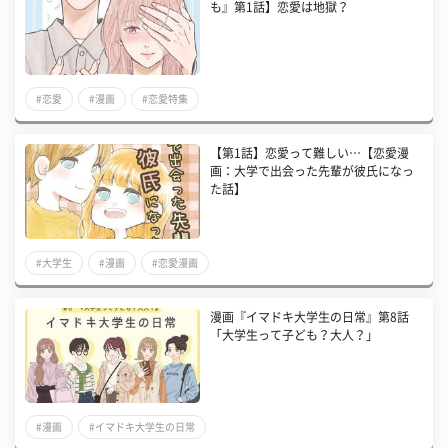
も』第1話】恋愛は地獄？
#恋愛
#漫画
#恋愛特集
【第1話】恋愛って難しい…【恋愛漫
画：大学で出会った先輩が彼氏になっ
た話】
#大学生
#漫画
#恋愛漫画
漫画『イマドキ大学生の日常』第8話
「大学生って子ども？大人？」
#漫画
#イマドキ大学生の日常