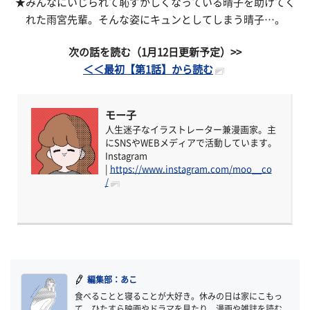
★みんなにいじられて恥ずかしくなっている晴子を助けてく
れた雨宮先輩。そんな姿にキュンとしてしまう晴子…。
次の話を読む（1月12日更新予定）>>
＜＜最初【第1話】から読む
モー子
人生迷子なイラストレーター兼漫画家。主
にSNSやWEBメディアで活動しています。
Instagram
|
https://www.instagram.com/moo__co
/
編集部：あこ
食べることと寝ることが大好き。休みの日は家にこもっ
て、ひたすら映画やドラマを見たり、漫画や雑誌を読む