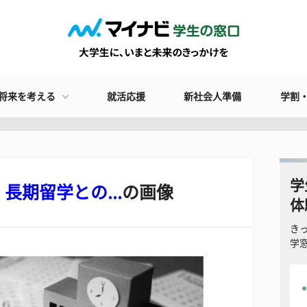
将来を考える
就活応援
新社会人準備
学割
学
期留学との...
の画像
体
き
学