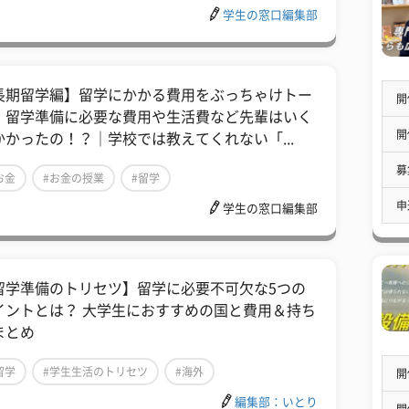
学生の窓口編集部
長期留学編】留学にかかる費用をぶっちゃけトー
開
！留学準備に必要な費用や生活費など先輩はいく
開
かかったの！？｜学校では教えてくれない「...
募
お金
#お金の授業
#留学
申
学生の窓口編集部
留学準備のトリセツ】留学に必要不可欠な5つの
イントとは？ 大学生におすすめの国と費用＆持ち
まとめ
留学
#学生生活のトリセツ
#海外
開
編集部：いとり
開