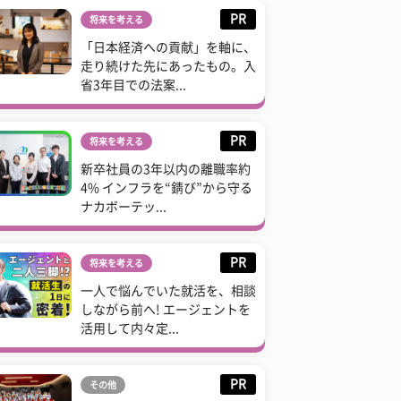
PR
将来を考える
「日本経済への貢献」を軸に、
走り続けた先にあったもの。入
省3年目での法案...
PR
将来を考える
新卒社員の3年以内の離職率約
4% インフラを“錆び”から守る
ナカボーテッ...
PR
将来を考える
一人で悩んでいた就活を、相談
しながら前へ! エージェントを
活用して内々定...
PR
その他