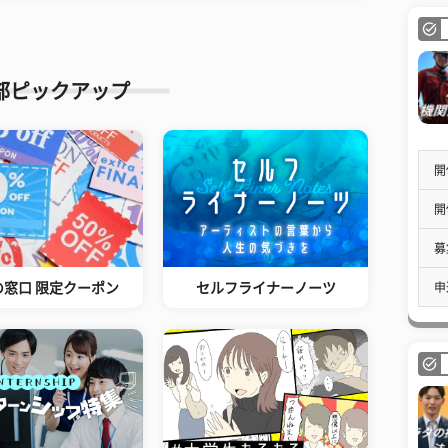
部ピックアップ
開
開
募
申
の窓口 限定クーポン
セルフライナーノーツ