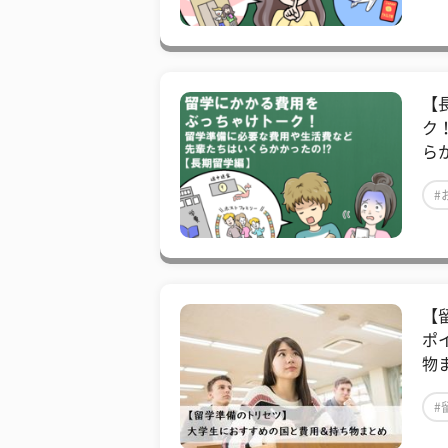
【
ク
ら
#
【
ポ
物
#