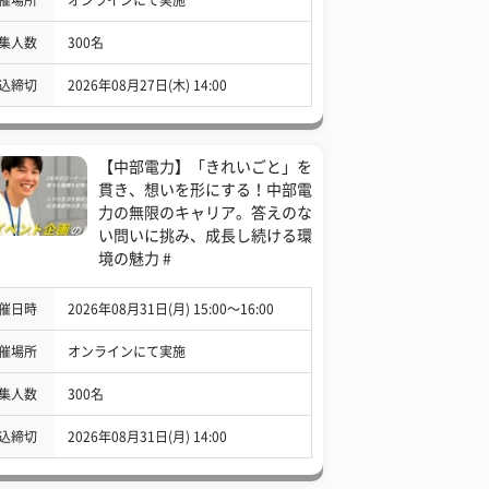
集人数
300名
込締切
2026年08月27日(木) 14:00
【中部電力】「きれいごと」を
貫き、想いを形にする！中部電
力の無限のキャリア。答えのな
い問いに挑み、成長し続ける環
境の魅力 #
催日時
2026年08月31日(月) 15:00〜16:00
催場所
オンラインにて実施
集人数
300名
込締切
2026年08月31日(月) 14:00