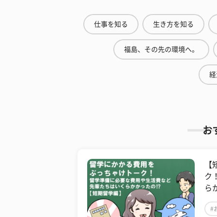
仕事を知る
生き方を知る
福島、その先の環境へ。
経
お
【
ク
ら
#