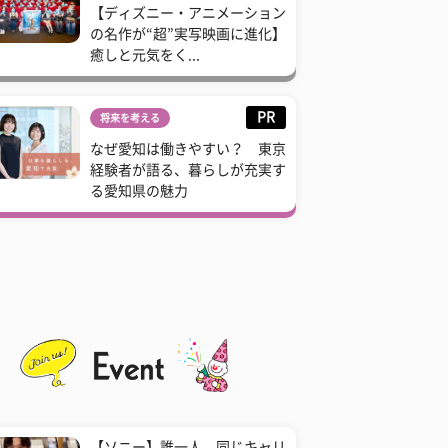
【ディズニー・アニメーション
の名作が“超”実写映画に進化】
癒しと元気をく...
PR
将来を考える
なぜ愛知は働きやすい？ 東京
経験者が語る、暮らしが充実す
る愛知県の魅力
【ソニー】誰一人、同じキャリ