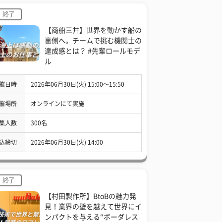
終了
【商船三井】世界を動かす船の
裏側へ。チームで挑む機関士の
達成感とは？ #先輩ロールモデ
ル
催日時
2026年06月30日(火) 15:00〜15:50
催場所
オンラインにて実施
集人数
300名
込締切
2026年06月30日(火) 14:00
終了
【村田製作所】BtoBの魅力発
見！業界の壁を越えて世界にイ
ンパクトを与える“ボーダレス