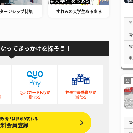
ターンシップ特集
すれみの大学生あるある
開
開
募
なってきっかけを探そう！
申
QUOカードPayが
抽選で豪華賞品が
催
貯まる
当たる
踏み出せば世界が変わる
開
無料会員登録