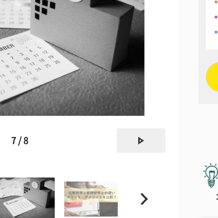
next
7 / 8