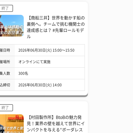
終了
【商船三井】世界を動かす船の
裏側へ。チームで挑む機関士の
達成感とは？ #先輩ロールモデ
ル
催日時
2026年06月30日(火) 15:00〜15:50
催場所
オンラインにて実施
集人数
300名
込締切
2026年06月30日(火) 14:00
終了
【村田製作所】BtoBの魅力発
見！業界の壁を越えて世界にイ
ンパクトを与える“ボーダレス