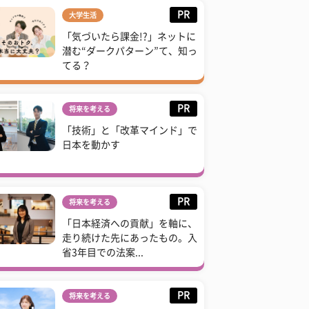
PR
大学生活
「気づいたら課金!?」ネットに
潜む“ダークパターン”て、知っ
てる？
PR
将来を考える
「技術」と「改革マインド」で
日本を動かす
PR
将来を考える
「日本経済への貢献」を軸に、
走り続けた先にあったもの。入
省3年目での法案...
PR
将来を考える