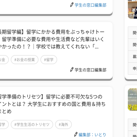
学生の窓口編集部
長期留学編】留学にかかる費用をぶっちゃけトー
開
！留学準備に必要な費用や生活費など先輩はいく
開
かかったの！？｜学校では教えてくれない「...
募
お金
#お金の授業
#留学
申
学生の窓口編集部
留学準備のトリセツ】留学に必要不可欠な5つの
イントとは？ 大学生におすすめの国と費用＆持ち
まとめ
留学
#学生生活のトリセツ
#海外
開
編集部：いとり
開