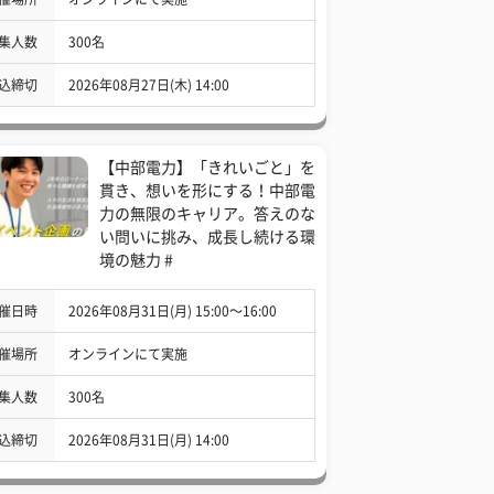
集人数
300名
込締切
2026年08月27日(木) 14:00
【中部電力】「きれいごと」を
貫き、想いを形にする！中部電
力の無限のキャリア。答えのな
い問いに挑み、成長し続ける環
境の魅力 #
催日時
2026年08月31日(月) 15:00〜16:00
催場所
オンラインにて実施
集人数
300名
込締切
2026年08月31日(月) 14:00