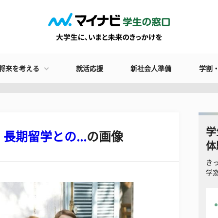
将来を考える
就活応援
新社会人準備
学割
学
期留学との...
の画像
体
き
学