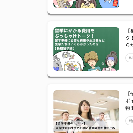
【
ク
ら
#
【
ポ
物
#