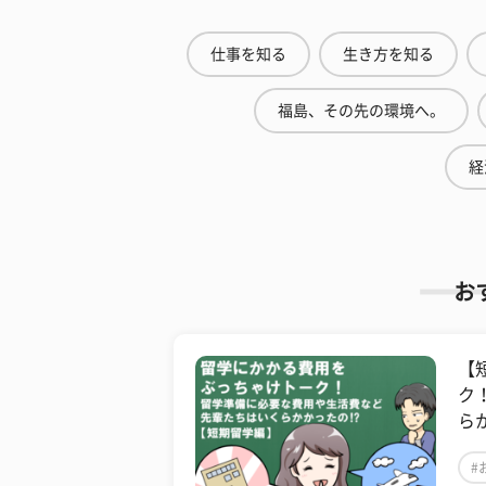
仕事を知る
生き方を知る
福島、その先の環境へ。
経
お
【
ク
ら
#