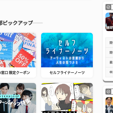
部ピックアップ
開
開
募
申
の窓口 限定クーポン
セルフライナーノーツ