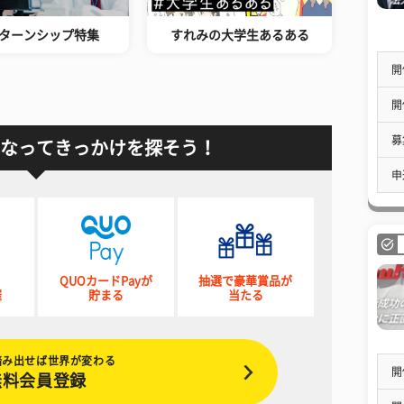
ターンシップ特集
すれみの大学生あるある
開
開
募
なってきっかけを探そう！
申
QUOカードPayが
抽選で豪華賞品が
催
貯まる
当たる
踏み出せば世界が変わる
開
無料会員登録