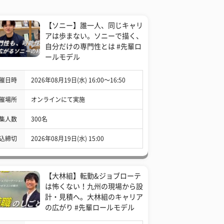
【ソニー】誰一人、同じキャリ
アは歩まない。ソニーで描く、
自分だけの専門性とは #先輩ロ
ールモデル
催日時
2026年08月19日(水) 16:00〜16:50
催場所
オンラインにて実施
集人数
300名
込締切
2026年08月19日(水) 15:00
【大林組】転勤&ジョブローテ
は怖くない！九州の現場から設
計・見積へ。大林組のキャリア
の広がり #先輩ロールモデル