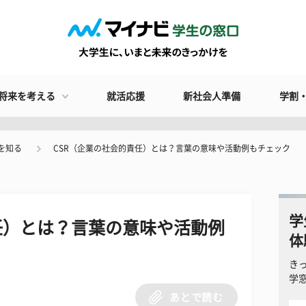
将来を考える
就活応援
新社会人準備
学割
を知る
CSR（企業の社会的責任）とは？言葉の意味や活動例もチェック
学
任）とは？言葉の意味や活動例
体
き
学
あとで読む