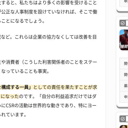
申
大すると、私たちはより多くの影響を受けること
が公正な人事制度を設けていなければ、そこで働
ることになるでしょう。
減など。これらは企業の協力なくしては改善を目
主や消費者（こうした利害関係者のことをステー
開
くなっていることも事実。
開
募
を構成する一員」
としての責任を果たすことが求
うになった
のです。「自分の利益追求だけではダ
申
にCSRの活動は世界的な動きであり、特にヨー
られています。