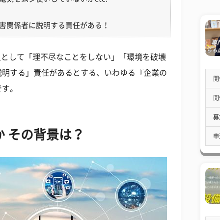
害関係者に説明する責任がある！
員として「理不尽なことをしない」「環境を破壊
説明する」責任があるとする、いわゆる『企業の
開
です。
開
募
か その背景は？
申