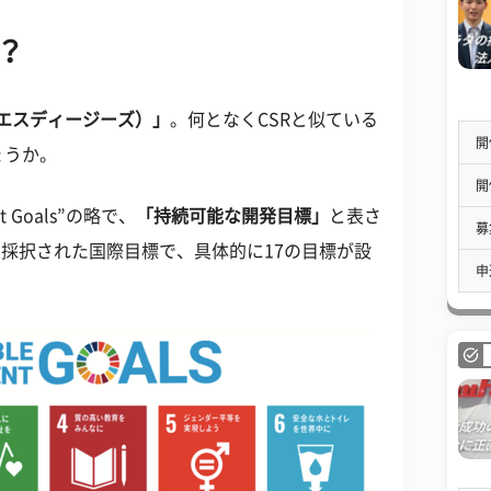
は？
（エスディージーズ）」
。何となくCSRと似ている
開
ょうか。
開
nt Goals”の略で、
「持続可能な開発目標」
と表さ
募
で採択された国際目標で、具体的に17の目標が設
申