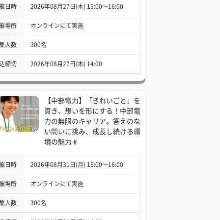
催日時
2026年08月27日(木) 15:00〜16:00
催場所
オンラインにて実施
集人数
300名
込締切
2026年08月27日(木) 14:00
【中部電力】「きれいごと」を
貫き、想いを形にする！中部電
力の無限のキャリア。答えのな
い問いに挑み、成長し続ける環
境の魅力 #
催日時
2026年08月31日(月) 15:00〜16:00
催場所
オンラインにて実施
集人数
300名