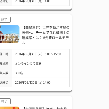
込締切
2026年08月31日(月) 14:00
終了
【商船三井】世界を動かす船の
裏側へ。チームで挑む機関士の
達成感とは？ #先輩ロールモデ
ル
催日時
2026年06月30日(火) 15:00〜15:50
催場所
オンラインにて実施
集人数
300名
込締切
2026年06月30日(火) 14:00
終了
【村田製作所】BtoBの魅力発