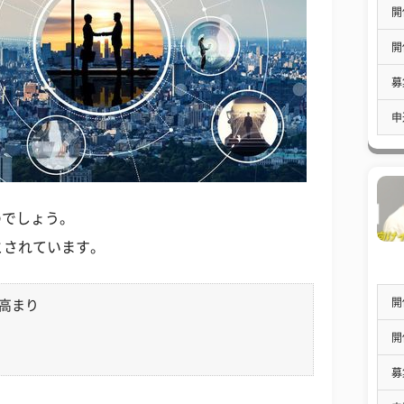
開
開
募
申
のでしょう。
とされています。
開
高まり
開
募