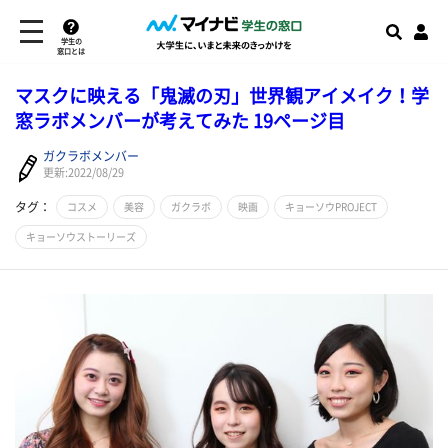
学生の
窓口とは
マスクに映える「鬼滅の刃」世界観アイメイク！学
窓ラボメンバーが考えてみた 19ページ目
ガクラボメンバー
更新:2022/08/29
タグ：
コスメ
美容
ガクラボ
映画
キョーソウPROJECT
キョーソウストーリーズ