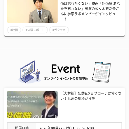
憶は忘れたくない」映画『記憶屋 あな
たを忘れない』出演の佐々木蔵之介さ
んに学窓ラボメンバーがインタビュ
ー！
#映画
#体験レポート
#ガクラボ
オンラインイベントの参加申込
【大林組】転勤&ジョブローテは怖くな
い！九州の現場から設
開催日時
2026年08月27日(木) 15:00〜16:00