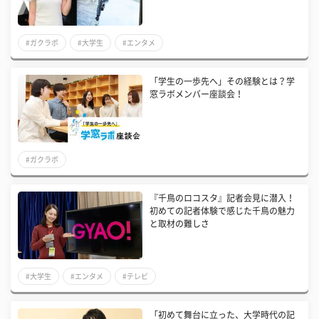
#ガクラボ
#大学生
#エンタメ
「学生の一歩先へ」その経験とは？学
窓ラボメンバー座談会！
#ガクラボ
『千鳥のロコスタ』記者会見に潜入！
初めての記者体験で感じた千鳥の魅力
と取材の難しさ
#大学生
#エンタメ
#テレビ
「初めて舞台に立った、大学時代の記