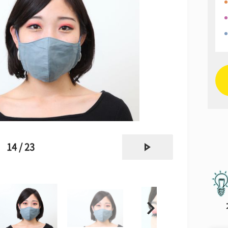
next
14 / 23