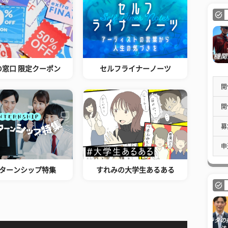
の窓口 限定クーポン
セルフライナーノーツ
開
開
募
申
ターンシップ特集
すれみの大学生あるある