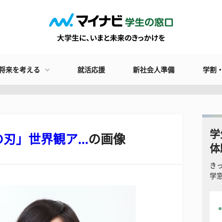
将来を考える
就活応援
新社会人準備
学割
学
」世界観ア...
の画像
体
き
学