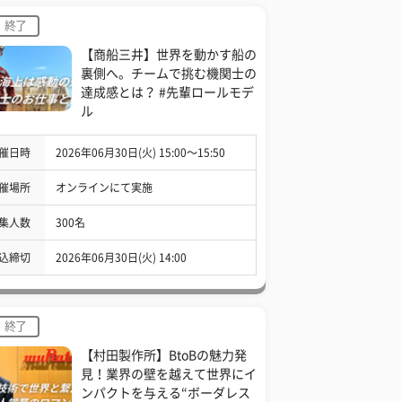
終了
【商船三井】世界を動かす船の
裏側へ。チームで挑む機関士の
達成感とは？ #先輩ロールモデ
ル
催日時
2026年06月30日(火) 15:00〜15:50
催場所
オンラインにて実施
集人数
300名
込締切
2026年06月30日(火) 14:00
終了
【村田製作所】BtoBの魅力発
見！業界の壁を越えて世界にイ
ンパクトを与える“ボーダレス