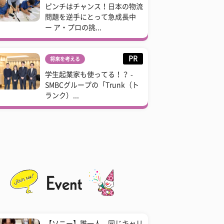
ピンチはチャンス！日本の物流
問題を逆手にとって急成長中
ー ア・プロの挑...
PR
将来を考える
学生起業家も使ってる！？ -
SMBCグループの「Trunk（ト
ランク）...
【ソニー】誰一人、同じキャリ