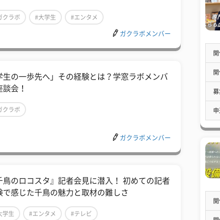
ガクラボ
#大学生
#エンタメ
ガクラボメンバー
開
開
学生の一歩先へ」その経験とは？学窓ラボメンバ
座談会！
募
ガクラボ
申
ガクラボメンバー
千鳥のロコスタ』記者会見に潜入！ 初めての記者
験で感じた千鳥の魅力と取材の難しさ
開
大学生
#エンタメ
#テレビ
開