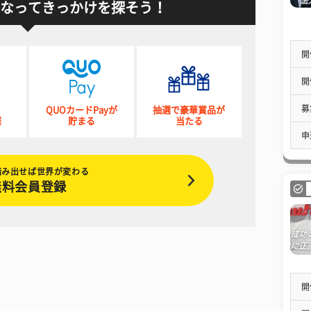
なってきっかけを探そう！
開
開
募
QUOカードPayが
抽選で豪華賞品が
催
貯まる
当たる
申
踏み出せば世界が変わる
無料会員登録
開