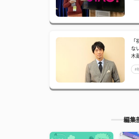
「
な
木
#
編集