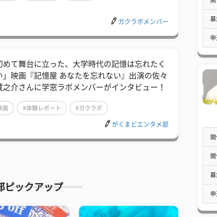
募
ガクラボメンバー
申
初めて舞台に立った、大学時代の記憶は忘れたく
い」映画『記憶屋 あなたを忘れない』出演の佐々
蔵之介さんに学窓ラボメンバーがインタビュー！
映画
#体験レポート
#ガクラボ
がくまどエンタメ部
開
開
募
部ピックアップ
申