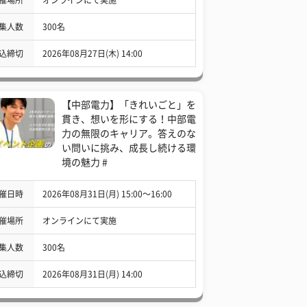
集人数
300名
込締切
2026年08月27日(木) 14:00
【中部電力】「きれいごと」を
貫き、想いを形にする！中部電
力の無限のキャリア。答えのな
い問いに挑み、成長し続ける環
境の魅力 #
催日時
2026年08月31日(月) 15:00〜16:00
催場所
オンラインにて実施
集人数
300名
込締切
2026年08月31日(月) 14:00