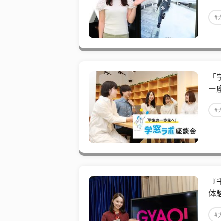
#
「
ー
#
『
体
#