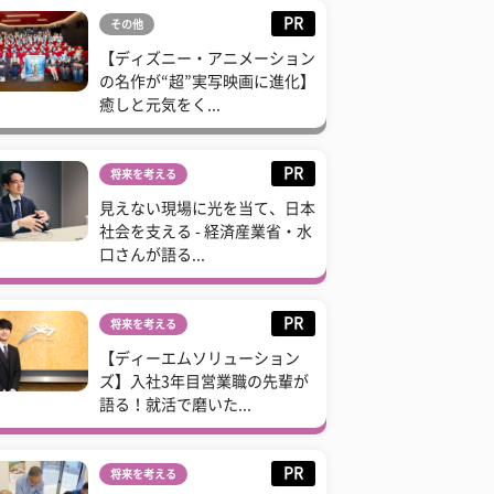
PR
その他
【ディズニー・アニメーション
の名作が“超”実写映画に進化】
癒しと元気をく...
PR
将来を考える
見えない現場に光を当て、日本
社会を支える - 経済産業省・水
口さんが語る...
PR
将来を考える
【ディーエムソリューション
ズ】入社3年目営業職の先輩が
語る！就活で磨いた...
PR
将来を考える