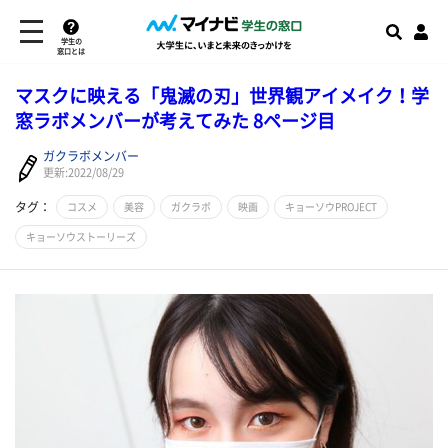
学生の
窓口とは
マスクに映える「鬼滅の刃」世界観アイメイク！学
窓ラボメンバーが考えてみた 8ページ目
ガクラボメンバー
更新:2022/08/29
タグ：
コスメ
美容
ガクラボ
映画
キョーソウPROJECT
キョーソウストーリーズ