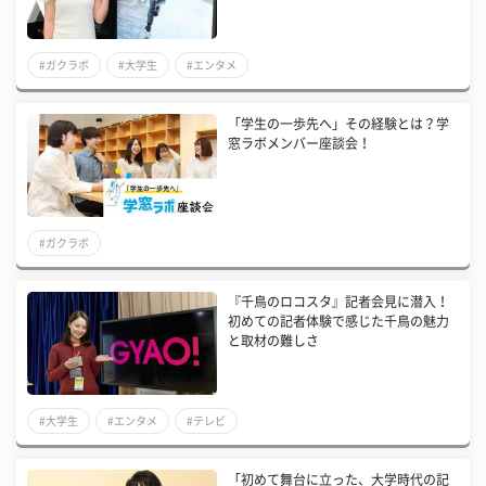
#ガクラボ
#大学生
#エンタメ
「学生の一歩先へ」その経験とは？学
窓ラボメンバー座談会！
#ガクラボ
『千鳥のロコスタ』記者会見に潜入！
初めての記者体験で感じた千鳥の魅力
と取材の難しさ
#大学生
#エンタメ
#テレビ
「初めて舞台に立った、大学時代の記