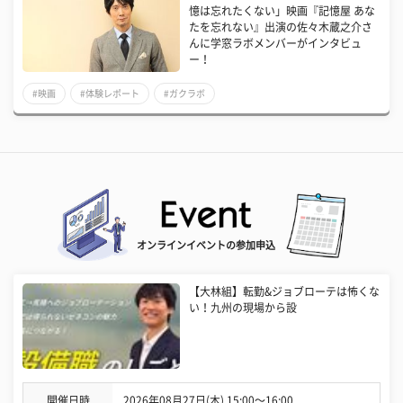
憶は忘れたくない」映画『記憶屋 あな
たを忘れない』出演の佐々木蔵之介さ
んに学窓ラボメンバーがインタビュ
ー！
#映画
#体験レポート
#ガクラボ
オンラインイベントの参加申込
【大林組】転勤&ジョブローテは怖くな
い！九州の現場から設
開催日時
2026年08月27日(木) 15:00〜16:00