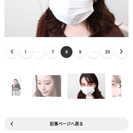
1
・・・
7
8
9
・・・
23
記事ページへ戻る