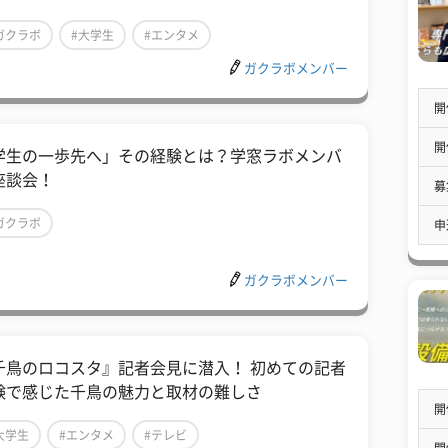
ガクラボ
#大学生
#エンタメ
ガクラボメンバー
開
開
学生の一歩先へ」その経験とは？学窓ラボメンバ
座談会！
募
ガクラボ
申
ガクラボメンバー
千鳥のロコスタ』記者会見に潜入！ 初めての記者
験で感じた千鳥の魅力と取材の難しさ
開
大学生
#エンタメ
#テレビ
開