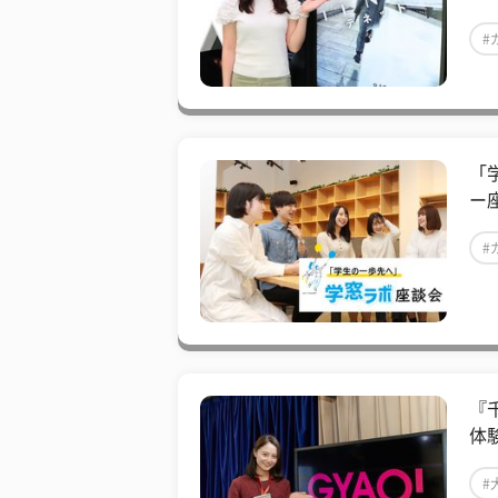
#
「
ー
#
『
体
#