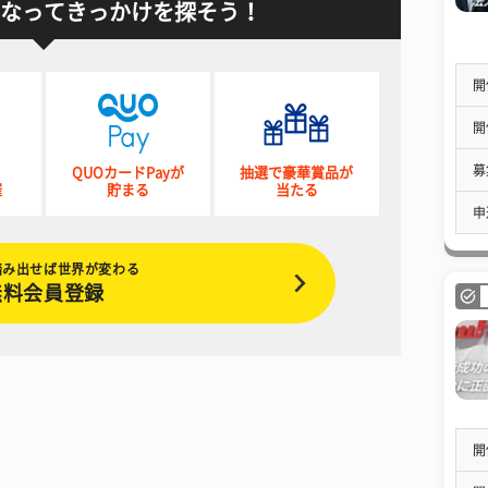
なってきっかけを探そう！
開
開
募
QUOカードPayが
抽選で豪華賞品が
催
貯まる
当たる
申
踏み出せば世界が変わる
無料会員登録
開