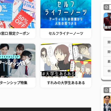
の窓口 限定クーポン
セルフライナーノーツ
開
開
募
申
ターンシップ特集
すれみの大学生あるある