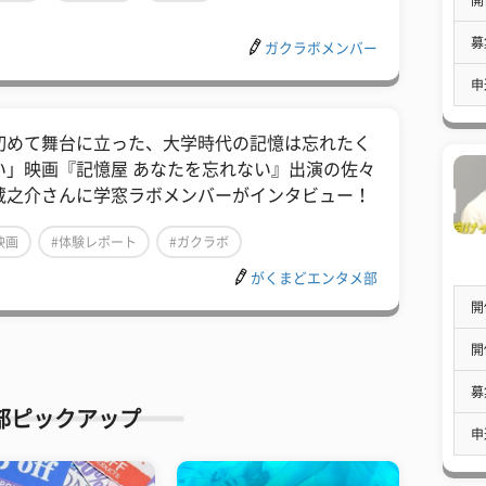
募
ガクラボメンバー
申
初めて舞台に立った、大学時代の記憶は忘れたく
い」映画『記憶屋 あなたを忘れない』出演の佐々
蔵之介さんに学窓ラボメンバーがインタビュー！
映画
#体験レポート
#ガクラボ
がくまどエンタメ部
開
開
募
部ピックアップ
申