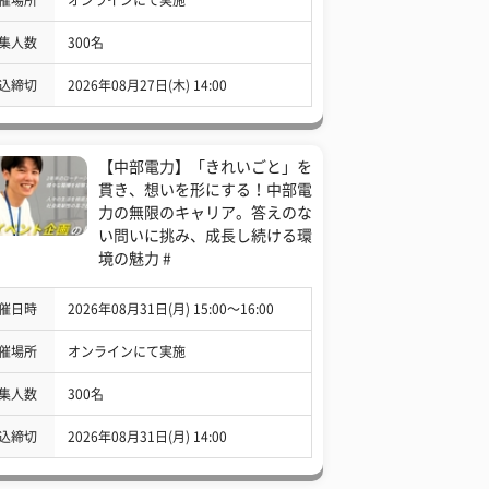
集人数
300名
込締切
2026年08月27日(木) 14:00
【中部電力】「きれいごと」を
貫き、想いを形にする！中部電
力の無限のキャリア。答えのな
い問いに挑み、成長し続ける環
境の魅力 #
催日時
2026年08月31日(月) 15:00〜16:00
催場所
オンラインにて実施
集人数
300名
込締切
2026年08月31日(月) 14:00