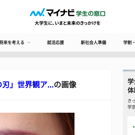
将来を考える
就活応援
新社会人準備
学割
学
」世界観ア...
の画像
体
き
学