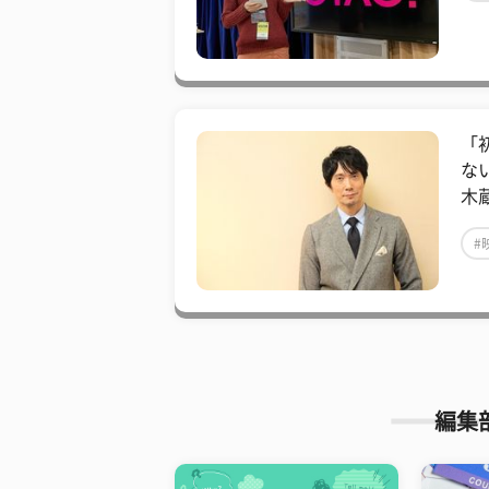
「
な
木
#
編集