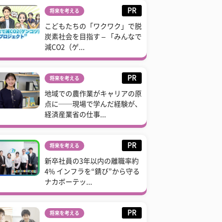
PR
将来を考える
こどもたちの「ワクワク」で脱
炭素社会を目指す – 「みんなで
減CO2（ゲ...
PR
将来を考える
地域での農作業がキャリアの原
点に──現場で学んだ経験が、
経済産業省の仕事...
PR
将来を考える
新卒社員の3年以内の離職率約
4% インフラを“錆び”から守る
ナカボーテッ...
PR
将来を考える