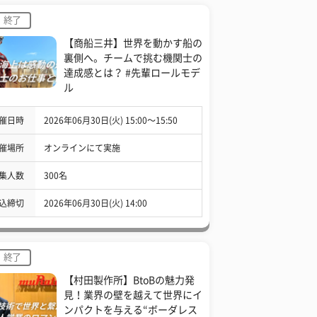
終了
【商船三井】世界を動かす船の
裏側へ。チームで挑む機関士の
達成感とは？ #先輩ロールモデ
ル
催日時
2026年06月30日(火) 15:00〜15:50
催場所
オンラインにて実施
集人数
300名
込締切
2026年06月30日(火) 14:00
終了
【村田製作所】BtoBの魅力発
見！業界の壁を越えて世界にイ
ンパクトを与える“ボーダレス