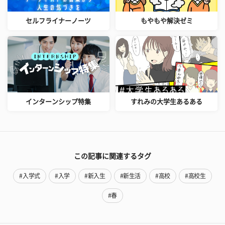
セルフライナーノーツ
もやもや解決ゼミ
インターンシップ特集
すれみの大学生あるある
この記事に関連するタグ
#入学式
#入学
#新入生
#新生活
#高校
#高校生
#春