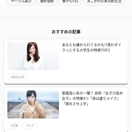
サークル選び
履修登録
春からFES
あこがれの東京新生活
おすすめの記事
あなたも嫌がられてるかも!?思わずイ
ラっとする大学生の特徴TOP3
#明治大学
意識高い系の一種？ 自称「女子力高め
女子」の特徴4つ「夜は盛りメイク」
「褒めさせ上手」
#恋愛
#モテ