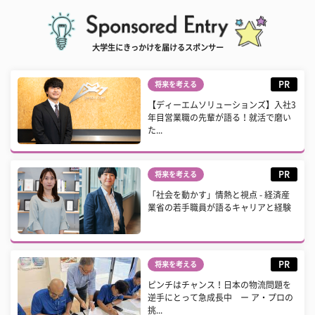
大学生にきっかけを届けるスポンサー
PR
将来を考える
【ディーエムソリューションズ】入社3
年目営業職の先輩が語る！就活で磨い
た...
PR
将来を考える
「社会を動かす」情熱と視点 - 経済産
業省の若手職員が語るキャリアと経験
PR
将来を考える
ピンチはチャンス！日本の物流問題を
逆手にとって急成長中 ー ア・プロの
挑...