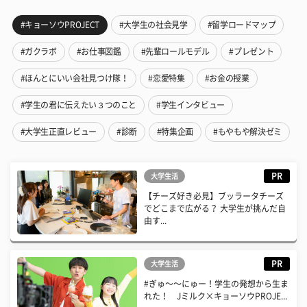
#キョーソウPROJECT
#大学生の社会見学
#留学ロードマップ
#ガクラボ
#お仕事図鑑
#先輩ロールモデル
#プレゼント
#ほんとにいい会社見つけ隊！
#恋愛特集
#お金の授業
#学生の君に伝えたい３つのこと
#学生インタビュー
#大学生正直レビュー
#診断
#特集企画
#もやもや解決ゼミ
PR
大学生活
【チーズ好き必見】ブッラータチーズ
でどこまで広がる？ 大学生が挑んだ自
由す...
PR
大学生活
#ぎゅ〜〜にゅー！学生の発想から生ま
れた！ Jミルク×キョーソウPROJE...