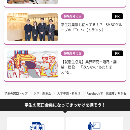
PR
将来を考える
学生起業家も使ってる！？ - SMBCグル
ープの「Trunk（トランク）...
PR
将来を考える
【就活生必見】業界研究ー道路・舗
装・建設ー 「みんなの“あたりま
え”を...
学生の窓口トップ
入学・新生活
入学準備・新生活
Facebookで「意識高い系か
学生の窓口会員になってきっかけを探そう！