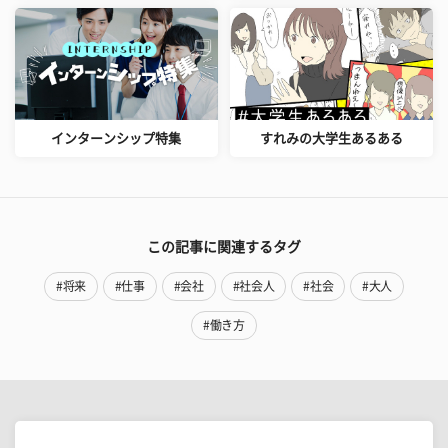
インターンシップ特集
すれみの大学生あるある
この記事に関連するタグ
#将来
#仕事
#会社
#社会人
#社会
#大人
#働き方