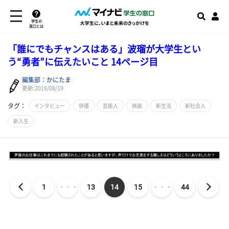
学生の
窓口とは
「誰にでもチャンスはある」波瑠が大学生とい
う“勇者”に伝えたいこと 14ページ目
編集部：かにたま
更新:2019/08/19
タグ：
インタビュー
俳優
芸能人
映画
新生活
新社会人
新入生
1
・・・
13
14
15
・・・
44