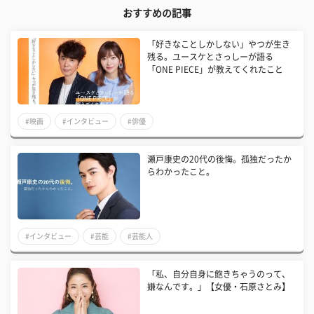
おすすめの記事
「好きなことしかしない」やつが生き
残る。ユースケとさっしーが語る
「ONE PIECE」が教えてくれたこと
#映画
#インタビュー
#俳優
瀬戸康史の20代の後悔。孤独だったか
らわかったこと。
#インタビュー
#芸能
#芸能人
「私、自分自身に飽きちゃうのって、
嫌なんです。」【女優・石原さとみ】